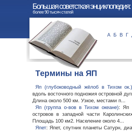
Большая советсткая энциклопедия:
более 90 тысяч статей
А
Б
В
Г
Термины на ЯП
Яп (глубоководный жёлоб в Тихом ок.
вдоль восточного подножия островной дуг
Длина около 500 км. Узкое, местами п...
Яп (группа о-вов в Тихом океане)
: Яп 
островов в западной части Каролински
Площадь 100 км2. Население около 4...
Япет
: Япет, спутник планеты Сатурн, ди