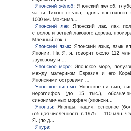
Японский жёлоб
: Японский жёлоб, глуб
части Тихого океана, вдоль восточного 
1000 км. Максима...
Японский лак
: Японский лак, лак, по
стволов и ветвей лакового дерева, произ
Млечный сок н...
Японский язык
: Японский язык, язык я
Японии. На Я. я. говорит около 112 млн.
звуковому и ...
Японское море
: Японское море, полуза
между материком Евразия и его Корей
Японскими островами ...
Японское письмо
: Японское письмо, си
иероглифов (до 15 тыс.), обозна
синонимичных морфем (японски...
Японцы
: Японцы, нация, основное (бо
(общая численность в 1975 — 110 млн. че
Я. (по д...
Япура
: