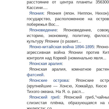
расстояние от центра планеты 35630
Кассини....
Япония
: Япония (япон. Ниппон, Нихон
государство, расположенное на остро
побережья Вос...
Японоведение
: Японоведение, совок
историю, экономику, политику, филос
культуру Японии (о развит...
Японо-китайская война 1894-1895
: Японо
агрессивная война Японии против Ки
контроля над Кореей (номинально явля...
Японская аралия
:
Японская аралия, комнатное расте
фатсией
.
Японские острова
: Японские остр
(крупнейшие — Хонсю, Хоккайдо, Кюсю 
Тихого океана. На Я. о. расп...
Японский гриб
: Японский гриб,"чайны
слизистая плёнка, образующаяся на п
жидкости; со...