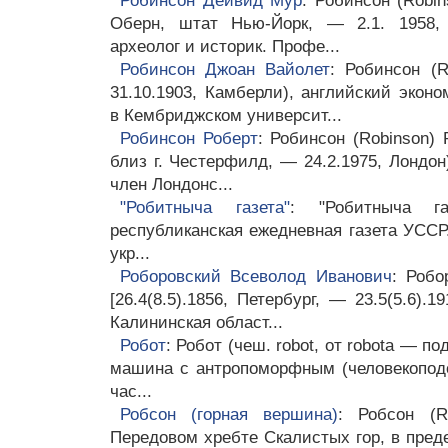
Робинсон Дейвид Мур
: Робинсон (Robin
Оберн, штат Нью-Йорк, — 2.1. 1958, 
археолог и историк. Профе...
Робинсон Джоан Вайолет
: Робинсон (R
31.10.1903, Камберли), английский экон
в Кембриджском университ...
Робинсон Роберт
: Робинсон (Robinson) 
близ г. Честерфилд, — 24.2.1975, Лондон
член Лондонс...
"Робитныча газета"
: "Робитныча газ
республиканская ежедневная газета УССР
укр...
Роборовский Всеволод Иванович
: Робо
[26.4(8.5).1856, Петербург, — 23.5(5.6).1
Калининская област...
Робот
: Робот (чеш. robot, от robota — п
машина с антропоморфным (человекопод
час...
Робсон (горная вершина)
: Робсон (R
Передовом хребте Скалистых гор, в пред