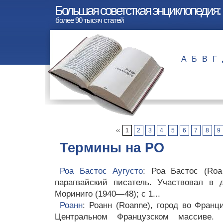
Большая советсткая энциклопедия:
более 90 тысяч статей
А
Б
В
Г
‹‹
1
2
3
4
5
6
7
8
9
Термины на РО
Роа Бастос Аугусто
: Роа Бастос (Roa 
парагвайский писатель. Участвовал в 
Мориниго (1940—48); с 1...
Роанн
: Роанн (Roanne), город во Франц
Центральном Французском массиве. 