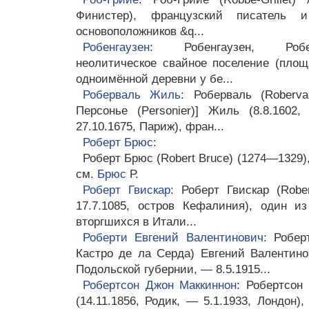
Финистер), французский писатель 
основоположников &q...
Робенгаузен
: Робенгаузен, Робен
неолитическое свайное поселение (площ
одноимённой деревни у бе...
Роберваль Жиль
: Роберваль (Roberv
Персонье (Personier)] Жиль (8.8.1602
27.10.1675, Париж), фран...
Роберт Брюс
:
Роберт Брюс (Robert Bruce) (1274—1329)
см.
Брюс
Р.
Роберт Гвискар
: Роберт Гвискар (Robe
17.7.1085, остров Кефалиния), один и
вторгшихся в Итали...
Роберти Евгений Валентинович
: Робер
Кастро де ла Серда) Евгений Валентинов
Подольской губернии, — 8.5.1915...
Робертсон Джон Маккиннон
: Робертсон
(14.11.1856, Родик, — 5.1.1933, Лондон)