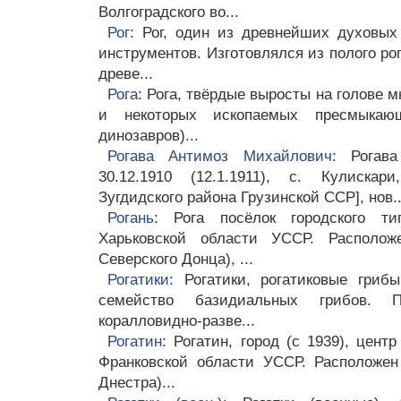
Волгоградского во...
Рог
: Рог, один из древнейших духовы
инструментов. Изготовлялся из полого ро
древе...
Рога
: Рога, твёрдые выросты на голове 
и некоторых ископаемых пресмыкающ
динозавров)...
Рогава Антимоз Михайлович
: Рогав
30.12.1910 (12.1.1911), с. Кулиска
Зугдидского района Грузинской ССР], нов..
Рогань
: Рога посёлок городского т
Харьковской области УССР. Располож
Северского Донца), ...
Рогатики
: Рогатики, рогатиковые грибы
семейство базидиальных грибов. П
коралловидно-разве...
Рогатин
: Рогатин, город (с 1939), цент
Франковской области УССР. Расположен
Днестра)...