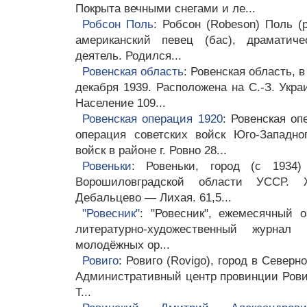
Покрыта вечными снегами и ле...
Робсон Поль
: Робсон (Robeson) Поль (р
американский певец (бас), драматиче
деятель. Родился...
Ровенская область
: Ровенская область, 
декабря 1939. Расположена на С.-З. Укра
Население 109...
Ровенская операция 1920
: Ровенская оп
операция советских войск Юго-Западно
войск в районе г. Ровно 28...
Ровеньки
: Ровеньки, город (с 1934)
Ворошиловградской области УССР. 
Дебальцево — Лихая. 61,5...
"Ровесник"
: "Ровесник", ежемесячный 
литературно-художественный журн
молодёжных ор...
Ровиго
: Ровиго (Rovigo), город в Северн
Административный центр провинции Ровиго
Т...