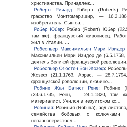
христианства. Принадлеж...
Робертс Ричард
: Робертс (Roberts) Ри
графство Монтгомеришир, — 16.3.1864
изобретатель. Сын са...
Робер Юбер
: Робер (Robert) Юбер (22.
там же), французский живописец. Рабо
жил в Италии. ...
Робеспьер Максимильен Мари Изидор
Максимильен Мари Изидор де (6.5.1758, 
деятель Великой французской революции..
Робеспьер Огюстен Бон Жозеф
: Робеспь
Жозеф (21.1.1763, Аррас, — 28.7.1794
французской революции, якобине...
Робине Жан Батист Рене
: Робине (
(23.6.1735, Ренн, — 24.1.1820, там 
материалист. Учился в иезуитском ко...
Робиния
: Робиния (Robinia), род листоп
семейства бобовых с колючками и
непарноперистосл...