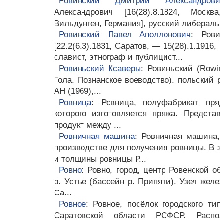
Ровинский Дмитрий Александрови
Александрович [16(28).8.1824, Москв
Вильдунген, Германия], русский либераль
Ровинский Павел Аполлонович
: Ров
[22.2(6.3).1831, Саратов, — 15(28).1.1916,
славист, этнограф и публицист...
Ровиньский Ксаверы
: Ровиньский (Rowiń
Гола, Познанское воеводство), польский 
АН (1969),...
Ровница
: Ровница, полуфабрикат пря
которого изготовляется пряжа. Предст
продукт между ...
Ровничная машина
: Ровничная машина
производстве для получения ровницы. В 
и толщины ровницы Р...
Ровно
: Ровно, город, центр Ровенской 
р. Устье (бассейн р. Припяти). Узел жел
Са...
Ровное
: Ровное, посёлок городского ти
Саратовской области РСФСР. Расп