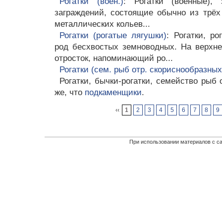
Рогатки (воен.)
: Рогатки (военные),
заграждений, состоящие обычно из трёх
металлических кольев...
Рогатки (рогатые лягушки)
: Рогатки, ро
род бесхвостых земноводных. На верхн
отросток, напоминающий ро...
Рогатки (сем. рыб отр. скориснообразных
Рогатки, бычки-рогатки, семейство рыб 
же, что
подкаменщики
.
‹‹
1
2
3
4
5
6
7
8
9
При использовании материалов с са