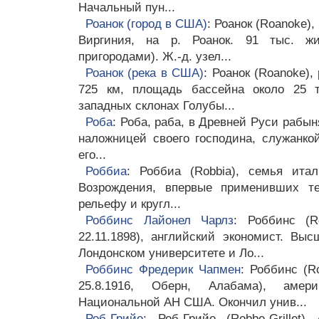
Начальный пун...
Роанок (город в США)
: Роанок (Roanoke),
Виргиния, на р. Роанок. 91 тыс. ж
пригородами). Ж.-д. узел...
Роанок (река в США)
: Роанок (Roanoke)
725 км, площадь бассейна около 25 т
западных склонах Голубы...
Роба
: Роба, раба, в Древней Руси рабын
наложницей своего господина, служанко
его...
Роббиа
: Роббиа (Robbia), семья итал
Возрождения, впервые применивших те
рельефу и кругл...
Роббинс Лайонел Чарлз
: Роббинс (R
22.11.1898), английский экономист. Вы
Лондонском университете и Ло...
Роббинс Фредерик Чапмен
: Роббинс (R
25.8.1916, Оберн, Алабама), амери
Национальной АН США. Окончил унив...
Роб-Грийе
: Роб-Грийе (Robbe-Grillet)