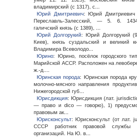
владимирский (с 1317), с...
Юрий Дмитриевич
: Юрий Дмитриевич 
Переславль-Залесский, — 5. 6. 1434,
галичский князь (с 1389), ...
Юрий Долгорукий
: Юрий Долгорукий (90
Киев), князь суздальский и великий к
Владимира Всеволодо...
Юрино
: Юрино, посёлок городского ти
Марийской АССР. Расположен на левобереж
ж.-д....
Юринская порода
: Юринская порода кру
молочно-мясного направления продукти
Нижегородской губ...
Юрисдикция
: Юрисдикция (лат. jurisdic
— право и dico — говорю), 1) предусм
правовым ак...
Юрисконсульт
: Юрисконсульт (от лат. ju
СССР работник правовой службы пр
организаций. На Ю. в...