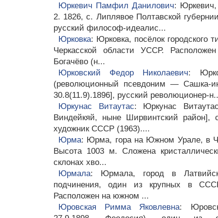
Юркевич Памфил Данилович
: Юркевич,
2. 1826, с. Липлявое Полтавской губернии,
русский философ-идеалис...
Юрковка
: Юрковка, посёлок городского 
Черкасской области УССР. Расположен
Богачёво (н...
Юрковский Федор Николаевич
: Юрк
(революционный псевдоним — Сашка-ин
30.8(11.9).1896], русский революционер-н..
Юркунас Витаутас
: Юркунас Витаутас 
Виндейкяй, ныне Ширвинтский район], 
художник СССР (1963)....
Юрма
: Юрма, гора на Южном Урале, в 
Высота 1003 м. Сложена кристалличес
склонах хво...
Юрмала
: Юрмала, город в Латвийск
подчинения, один из крупных в СССР
Расположен на южном ...
Юровская Римма Яковлевна
: Юровс