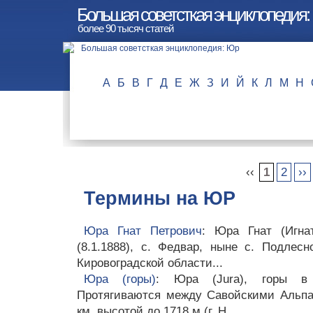
Большая советсткая энциклопедия
более 90 тысяч статей
А
Б
В
Г
Д
Е
Ж
З
И
Й
К
Л
М
Н
‹‹
1
2
››
Термины на ЮР
Юра Гнат Петрович
: Юра Гнат (Игнат
(8.1.1888), с. Федвар, ныне с. Подлесн
Кировоградской области...
Юра (горы)
: Юра (Jura), горы в
Протягиваются между Савойскими Альп
км, высотой до 1718 м (г. Н...