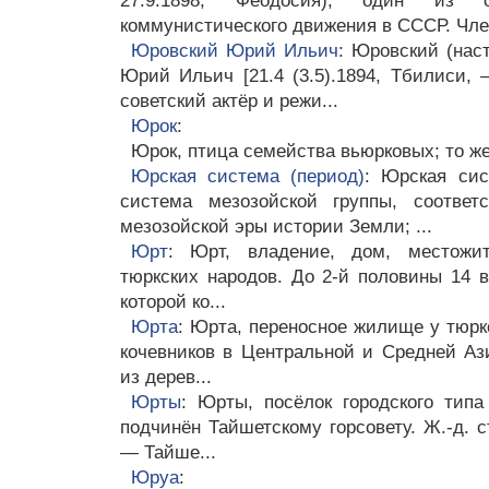
27.9.1898, Феодосия), один из ор
коммунистического движения в СССР. Чле
Юровский Юрий Ильич
: Юровский (нас
Юрий Ильич [21.4 (3.5).1894, Тбилиси, —
советский актёр и режи...
Юрок
:
Юрок, птица семейства вьюрковых; то же
Юрская система (период)
: Юрская сис
система мезозойской группы, соответ
мезозойской эры истории Земли; ...
Юрт
: Юрт, владение, дом, местожит
тюркских народов. До 2-й половины 14 в
которой ко...
Юрта
: Юрта, переносное жилище у тюрк
кочевников в Центральной и Средней А
из дерев...
Юрты
: Юрты, посёлок городского тип
подчинён Тайшетскому горсовету. Ж.-д. 
— Тайше...
Юруа
: