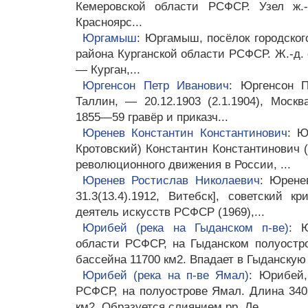
Кемеровской области РСФСР. Узел ж.-
Красноярс...
Юргамыш
: Юргамыш, посёлок городског
района Курганской области РСФСР. Ж.-д.
— Курган,...
Юргенсон Петр Иванович
: Юргенсон Пе
Таллин, — 20.12.1903 (2.1.1904), Москв
1855—59 гравёр и приказч...
Юренев Константин Константинович
: Ю
Кротовский) Константин Константинович (
революционного движения в России, ...
Юренев Ростислав Николаевич
: Юрене
31.3(13.4).1912, Витебск], советский к
деятель искусств РСФСР (1969),...
Юрибей (река на Гыданском п-ве)
: 
области РСФСР, на Гыданском полуостр
бассейна 11700 км2. Впадает в Гыданскую 
Юрибей (река на п-ве Ямал)
: Юрибей,
РСФСР, на полуострове Ямал. Длина 340
км2. Образуется слиянием рр. Ле...