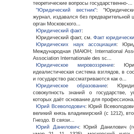
теоретические вопросы государственно-...
"Юридический вестник"
: "Юридическ
журнал, издавался без предварительной 
орган Московского...
Юридический факт
:
Юридический факт, см.
Факт юридическ
Юридических наук ассоциация
: Юри
Международная (МАЮН; International Asso
Association Internationale des sc...
Юридическое мировоззрение
: Юрид
идеалистическая система взглядов, в со
и государство рассматриваются как о...
Юридическое образование
: Юридич
совокупность знаний о государстве, у
которых даёт основание для профессиона.
Юрий Всеволодович
: Юрий Всеволодович
великий князь владимирский (с 1212), в
Гнездо. В связи...
Юрий Данилович
: Юрий Данилович (г
умер 21. 11. 1325), московский князь