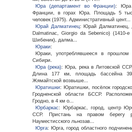
Юра (департамент во Франции)
: Юра 
Франции, в горах Юра. Площадь 5 тыс
человек (1975). Административный цент...
Юрай Далматинец
: Юрай Далматинец, 
Dalmatinac, Giorgio da Sebenico) (1410-е
Шибеник), далма...
Юраки
:
Юраки, употреблявшееся в прошлом 
Сибири.
Юра (река)
: Юра, река в Литовской ССР
Длина 177 км, площадь бассейна 39
Жямайтской возвыше...
Юратишки
: Юратишки, посёлок городск
Гродненской области БССР. Располож
Гродно, в 4 км о...
Юрбаркас
: Юрбаркас, город, центр Юр
ССР. Пристань на правом берегу р
Науместисского льнозав...
Юрга
: Юрга, город областного подчинен