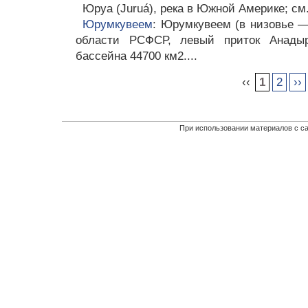
Юруа (Juruá), река в Южной Америке; см
Юрумкувеем
: Юрумкувеем (в низовье —
области РСФСР, левый приток Анады
бассейна 44700 км2....
‹‹
1
2
››
При использовании материалов с са