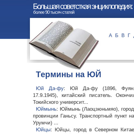
Большая советсткая энциклопедия
более 90 тысяч статей
А
Б
В
Г
Термины на ЮЙ
Юй Да-фу
: Юй Да-фу (1896, Фуян
17.9.1945), китайский писатель. Оконч
Токийского университ...
Юймынь
: Юймынь (Лаоцзюньмяо), город
провинции Ганьсу. Транспортный пункт н
Урумчи) ...
Юйцы
: Юйцы, город в Северном Китае