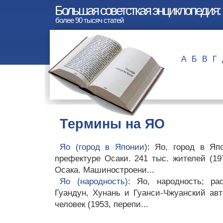
Большая советсткая энциклопедия:
более 90 тысяч статей
А
Б
В
Г
Термины на ЯО
Яо (город в Японии)
: Яо, город в Яп
префектуре Осаки. 241 тыс. жителей (197
Осака. Машиностроени...
Яо (народность)
: Яо, народность; р
Гуандун, Хунань и Гуанси-Чжуанский ав
человек (1953, перепи...