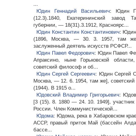
...
Юдин Геннадий Васильевич
: Юдин Ге
(12.3).1840, Екатерининский завод Т
губернии, — 18(31).3.1912, Красноярс...
Юдин Константин Константинович
: Юдин
(1896, Москва, — 30. 3. 1957, там же
заслуженный деятель искусств РСФСР...
Юдин Павел Федорович
: Юдин Павел Федо
Апраксино, ныне Горьковской области
советский философ и об...
Юдин Сергей Сергеевич
: Юдин Сергей Се
Москва, — 12. 6. 1954, там же], советск
(1944). В 1915 о...
Юдовский Владимир Григорьевич
: Юдо
[3 (15). 8. 1880 — 24. 10. 1949], участн
России. Член Коммунистической...
Юдома
: Юдома, река в Хабаровском крае
АССР, правый приток Май (бассейн Алда
бассе...