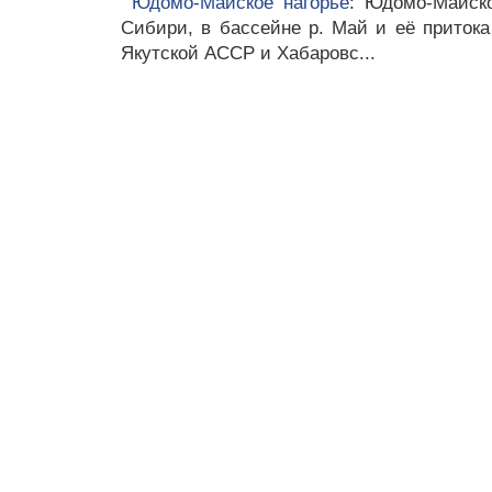
Юдомо-Майское нагорье
: Юдомо-Майско
Сибири, в бассейне р. Май и её приток
Якутской АССР и Хабаровс...