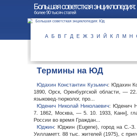
Большая советсткая энциклопедия
более 90 тысяч статей
А
Б
В
Г
Д
Е
Ж
З
И
Й
К
Л
М
Н
Термины на ЮД
Юдахин Константин Кузьмич
: Юдахин Ко
1890, Орск, Оренбургской области, — 22.
языковед-тюрколог, про...
Юденич Николай Николаевич
: Юденич Н
7. 1862, Москва, — 5. 10. 1933, Канн], г
России во время Граждан...
Юджин
: Юджин (Eugene), город на С.-З
Уилламетт. 88 тыс. жителей (1975), с приг