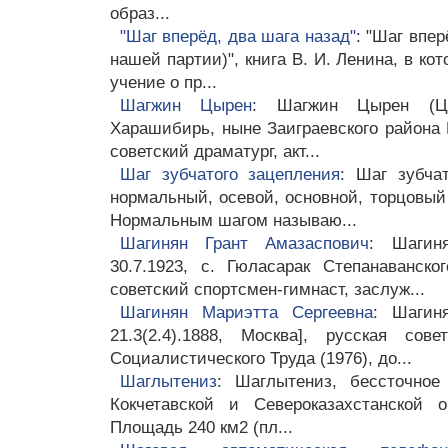
образ...
"Шаг вперёд, два шага назад"
: "Шаг впер
нашей партии)", книга В. И. Ленина, в ко
учение о пр...
Шагжин Цырен
: Шагжин Цырен (Цы
Харашибирь, ныне Заиграевского района 
советский драматург, акт...
Шаг зубчатого зацепления
: Шаг зубча
нормальный, осевой, основной, торцовый 
Нормальным шагом называю...
Шагинян Грант Амазаспович
: Шагин
30.7.1923, с. Гюласарак Степанаванск
советский спортсмен-гимнаст, заслуж...
Шагинян Мариэтта Сергеевна
: Шагин
21.3(2.4).1888, Москва], русская сов
Социалистического Труда (1976), до...
Шаглытениз
: Шаглытениз, бессточное
Кокчетавской и Североказахстанской 
Площадь 240 км2 (пл...