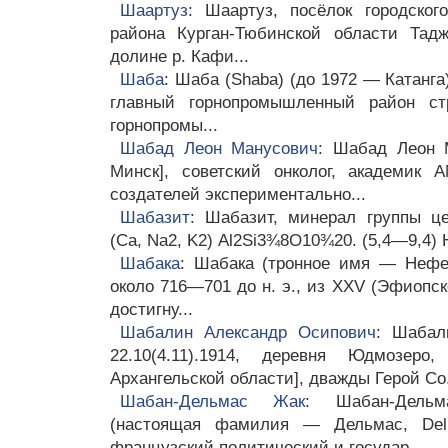
Шаартуз
: Шаартуз, посёлок городског
района Курган-Тюбинской области Тад
долине р. Кафи...
Шаба
: Шаба (Shaba) (до 1972 — Катанга
главный горнопромышленный район с
горнопромы...
Шабад Леон Манусович
: Шабад Леон М
Минск], советский онколог, академик
создателей экспериментально...
Шабазит
: Шабазит, минерал группы це
(Ca, Na2, K2) Al2Si3¾8O10¾20. (5,4—9,4) H
Шабака
: Шабака (тронное имя — Нефер
около 716—701 до н. э., из XXV (Эфиопс
достигну...
Шабалин Александр Осипович
: Шабал
22.10(4.11).1914, деревня Юдмозер
Архангельской области], дважды Герой Со.
Шабан-Дельмас Жак
: Шабан-Дельм
(настоящая фамилия — Дельмас, Delma
французский политический и государ...