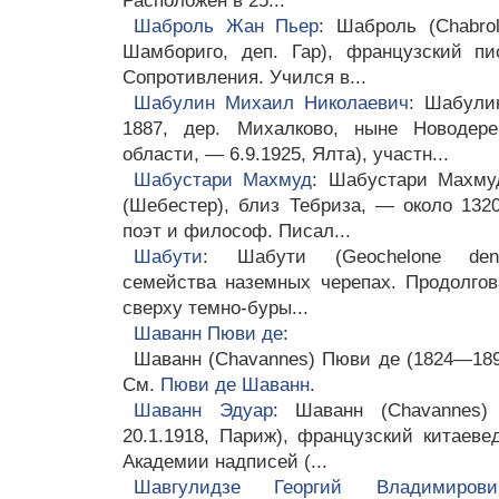
Расположен в 25...
Шаброль Жан Пьер
: Шаброль (Chabrol
Шамбориго, деп. Гар), французский пи
Сопротивления. Учился в...
Шабулин Михаил Николаевич
: Шабули
1887, дер. Михалково, ныне Новодере
области, — 6.9.1925, Ялта), участн...
Шабустари Махмуд
: Шабустари Махмуд
(Шебестер), близ Тебриза, — около 1320
поэт и философ. Писал...
Шабути
: Шабути (Geochelone denti
семейства наземных черепах. Продолго
сверху темно-буры...
Шаванн Пюви де
:
Шаванн (Chavannes) Пюви де (1824—189
См.
Пюви де Шаванн
.
Шаванн Эдуар
: Шаванн (Chavannes) 
20.1.1918, Париж), французский китаеве
Академии надписей (...
Шавгулидзе Георгий Владимирови