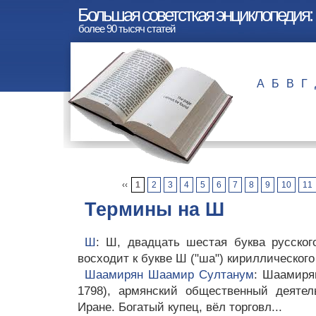
Большая советсткая энциклопедия:
более 90 тысяч статей
А
Б
В
Г
‹‹
1
2
3
4
5
6
7
8
9
10
11
Термины на Ш
Ш
: Ш, двадцать шестая буква русско
восходит к букве Ш ("ша") кириллического
Шаамирян Шаамир Султанум
: Шаамиря
1798), армянский общественный деятел
Иране. Богатый купец, вёл торговл...