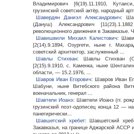
Владимирович [6(19).11.1910, Кутаис
грузинский советский актёр, народный арти
Шавердян Даниэл Александрович
: Ша
(Дануш) Александрович [11(23).1.188
революционного движения в Закавказье. Ч
Шавишвили Михаил Калистович
: Шав
[2(14).9.1894, Озургети, ныне г. Махар
советский архитектор, заслуженный ...
Шавлы Стихван
: Шавлы Стихван (С
[2(15).9.1910, с. Каменка, ныне Шентал
области, — 15.2.1976, ...
Шавров Иван Егорович
: Шавров Иван Его
Шабуни, ныне Витебского района Вите
военачальник, генерал ...
Шавтели Иоанэ
: Шавтели Иоанэ (гг. ро
грузинский поэт-одописец конца 12 — на
панегирически...
Шавшетский хребет
: Шавшетский хреб
Закавказья, на границе Аджарской АССР и