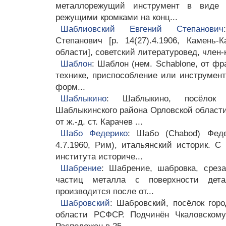
металлорежущий инструмент в виде 
режущими кромками на конц...
Шаблиовский Евгений Степанович
Степанович [р. 14(27).4.1906, Камень
области], советский литературовед, член-к
Шаблон
: Шаблон (нем. Schablone, от фра
технике, приспособление или инструмент
форм...
Шаблыкино
: Шаблыкино, посёлок 
Шаблыкинского района Орловской области
от ж.-д. ст. Карачев ...
Шабо Федерико
: Шабо (Chabod) Феде
4.7.1960, Рим), итальянский историк. С
института историче...
Шабрение
: Шабрение, шабровка, среза
частиц металла с поверхности дет
производится после от...
Шабровский
: Шабровский, посёлок горо
области РСФСР. Подчинён Чкаловскому 