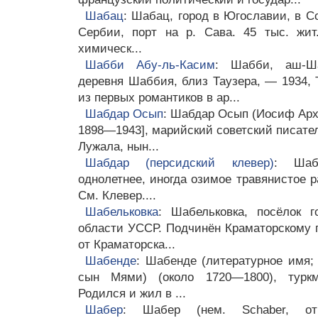
Шабац
: Шабац, город в Югославии, в 
Сербии, порт на р. Сава. 45 тыс. жит.
химическ...
Шабби Абу-ль-Касим
: Шабби, аш-Ша
деревня Шаббия, близ Таузера, — 1934, Т
из первых романтиков в ар...
Шабдар Осып
: Шабдар Осып (Иосиф Архи
1898—1943], марийский советский писате
Лужала, нын...
Шабдар (персидский клевер)
: Шаб
однолетнее, иногда озимое травянистое 
См. Клевер....
Шабельковка
: Шабельковка, посёлок г
области УССР. Подчинён Краматорскому г
от Краматорска...
Шабенде
: Шабенде (литературное имя
сын Мями) (около 1720—1800), туркме
Родился и жил в ...
Шабер
: Шабер (нем. Schaber, от