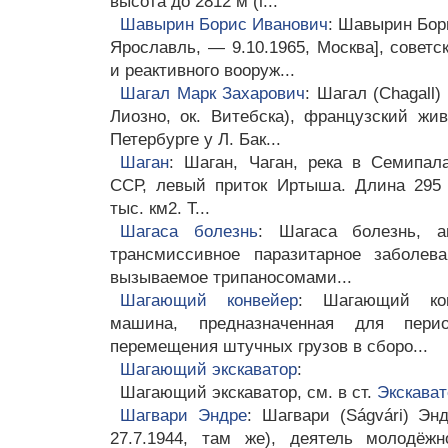
высота до 2812 м (г...
Шавырин Борис Иванович
: Шавырин Бори
Ярославль, — 9.10.1965, Москва], советс
и реактивного вооруж...
Шагал Марк Захарович
: Шагал (Chagall)
Лиозно, ок. Витебска), французский жи
Петербурге у Л. Бак...
Шаган
: Шаган, Чаган, река в Семипал
ССР, левый приток Иртыша. Длина 295 
тыс. км2. Т...
Шагаса болезнь
: Шагаса болезнь, а
трансмиссивное паразитарное заболев
вызываемое трипаносомами...
Шагающий конвейер
: Шагающий кон
машина, предназначенная для перио
перемещения штучных грузов в сборо...
Шагающий экскаватор
:
Шагающий экскаватор, см. в ст.
Экскават
Шагвари Эндре
: Шагвари (Ságvári) Эн
27.7.1944, там же), деятель молодёж