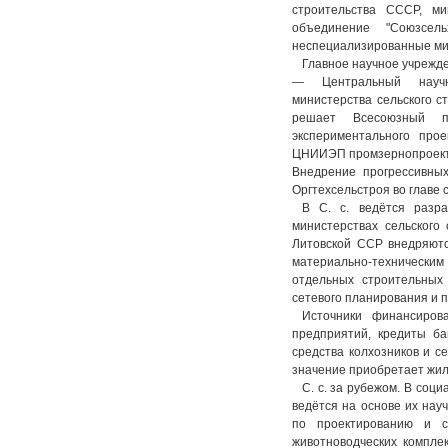
строительства СССР, м
объединение "Союзсел
неспециализированные мин
Главное научное учрежде
— Центральный научно
министерства сельского с
решает Всесоюзный пр
экспериментального прое
ЦНИИЭП промзернопроект,
Внедрение прогрессивных
Оргтехсельстроя во главе 
В С. с. ведётся разра
министерствах сельского
Литовской ССР внедряютс
материально-технически
отдельных строительных
сетевого планирования и 
Источники финансирова
предприятий, кредиты ба
средства колхозников и с
значение приобретает жи
С. с. за рубежом. В соци
ведётся на основе их нау
по проектированию и с
животноводческих компле