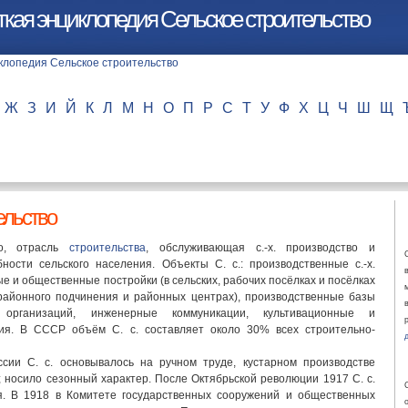
кая энциклопедия Сельское строительство
Ж
З
И
Й
К
Л
М
Н
О
П
Р
С
Т
У
Ф
Х
Ц
Ч
Ш
Щ
ельство
во, отрасль
строительства
, обслуживающая с.-х. производство и
ности сельского населения. Объекты С. с.: производственные с.-х.
е и общественные постройки (в сельских, рабочих посёлках и посёлках
 районного подчинения и районных центрах), производственные базы
 организаций, инженерные коммуникации, культивационные и
ия. В СССР объём С. с. составляет около 30% всех строительно-
сии С. с. основывалось на ручном труде, кустарном производстве
 носило сезонный характер. После Октябрьской революции 1917 С. с.
я. В 1918 в Комитете государственных сооружений и общественных