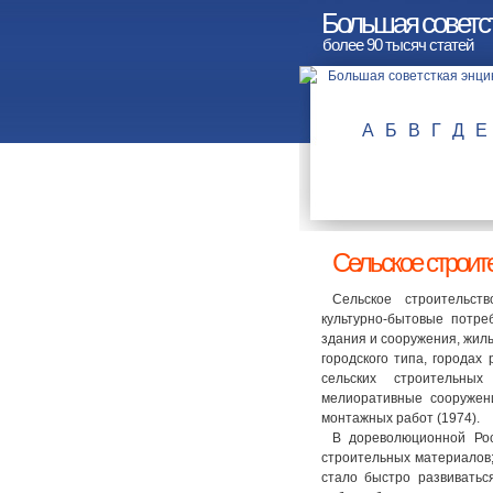
Большая советст
более 90 тысяч статей
А
Б
В
Г
Д
Е
Сельское строит
Сельское строительст
культурно-бытовые потреб
здания и сооружения, жилы
городского типа, городах
сельских строительных
мелиоративные сооружен
монтажных работ (1974).
В дореволюционной Рос
строительных материалов;
стало быстро развиватьс