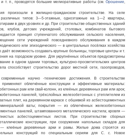
и т. п., проводятся большие мелиоративные работы (см.
Орошение
,
ия произошли в жилищно-гражданском строительстве. На селе
 различных типов: 3—5-этажные, одноэтажные на 1—2 квартиры,
артирами в двух уровнях и др. При строительстве общественных зданий
ов, клубов, детских учреждений, столовых, комбинатов бытового
людается принцип ступенчатого обслуживания сельского населения,
мещение сети учреждений повседневного обслуживания в каждом
иодического или эпизодического — в центральных посёлках хозяйства
о даёт возможность создавать крупные больницы, торговые центры и т.
ения на городском уровне. Для укрупнённых объектов предусмотрены
вание в одном здании торговых, культурно-просветительских центров
села способствует строительство дорог местной сети, газопроводов,
 современные научно -технические достижения. В строительстве
й применяют облегчённые конструкции и эффективные материалы:
обетонных рам или свай-колонн, из клеёных деревянных рам или арок;
гкобетонных панелей, трёхслойных железобетонных с утеплителем из
атных плит, на деревянном каркасе с обшивкой из асбестоцементных
 минеральной ваты; покрытия — из облегчённых железобетонных
ементных панелей, штампованного металлического настила; кровля —
лнистых асбестоцементных листов. При строительстве сборных
таллические конструкции, при сооружении напольных складов для
 — клеёные деревянные арки и рамы. Жилые дома строятся из
анельных конструкций по специальным сериям для С. с. Новое