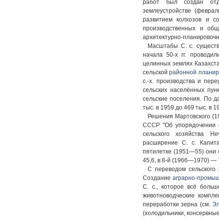
работ был создан отде
землеустройстве (феврал
развитием колхозов и со
производственных и общ
архитектурно-планировочн
Масштабы С. с. сущест
начала 50-х гг. проводи
целинных землях Казахста
сельской
районной планир
с.-х. производства и пер
сельских населённых пунк
сельские поселения. По д
тыс. в 1959 до 469 тыс. в 1
Решения Мартовского (
СССР "Об упорядочении с
сельского хозяйства Н
расширение С. с. Капит
пятилетке (1951—55) они с
45,6, в 8-й (1966—1970) — 
С переводом сельского 
Создание
аграрно-промы
С. с., которое всё боль
животноводческие компле
переработки зерна (см.
Э
(холодильники, консервные