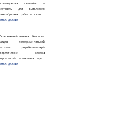
использующая самолёты и
вертолёты для выполнения
разнообразных работ в сельс…
читать дальше
Сельскохозяйственная биология,
раздел экспериментальной
биологии, разрабатывающий
теоретические основы
мероприятий повышения про…
читать дальше