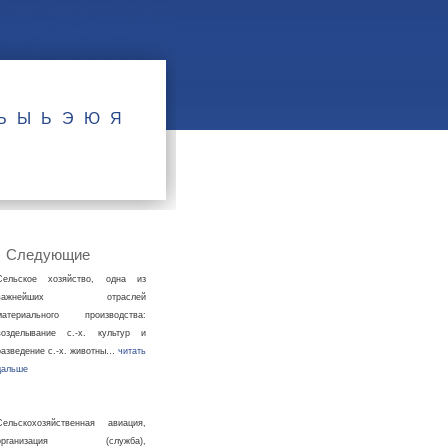
Ъ
Ы
Ь
Э
Ю
Я
Следующие
Сельское хозяйство, одна из
важнейших отраслей
материального производства:
возделывание с.-х. культур и
разведение с.-х. животны…
читать
дальше
Сельскохозяйственная авиация,
организация (служба),