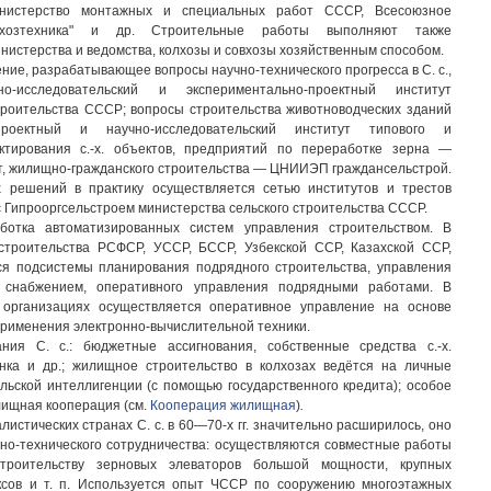
инистерство монтажных и специальных работ СССР, Всесоюзное
ьхозтехника" и др. Строительные работы выполняют также
истерства и ведомства, колхозы и совхозы хозяйственным способом.
ние, разрабатывающее вопросы научно-технического прогресса в С. с.,
-исследовательский и экспериментально-проектный институт
троительства СССР; вопросы строительства животноводческих зданий
оектный и научно-исследовательский институт типового и
ктирования с.-х. объектов, предприятий по переработке зерна —
 жилищно-гражданского строительства — ЦНИИЭП граждансельстрой.
 решений в практику осуществляется сетью институтов и трестов
с Гипрооргсельстроем министерства сельского строительства СССР.
ботка автоматизированных систем управления строительством. В
 строительства РСФСР, УССР, БССР, Узбекской ССР, Казахской ССР,
я подсистемы планирования подрядного строительства, управления
м снабжением, оперативного управления подрядными работами. В
 организациях осуществляется оперативное управление на основе
применения электронно-вычислительной техники.
ния С. с.: бюджетные ассигнования, собственные средства с.-х.
нка и др.; жилищное строительство в колхозах ведётся на личные
ельской интеллигенции (с помощью государственного кредита); особое
лищная кооперация (см.
Кооперация жилищная
)
.
алистических странах С. с. в 60—70-х гг. значительно расширилось, оно
чно-технического сотрудничества: осуществляются совместные работы
троительству зерновых элеваторов большой мощности, крупных
ксов и т. п. Используется опыт ЧССР по сооружению многоэтажных