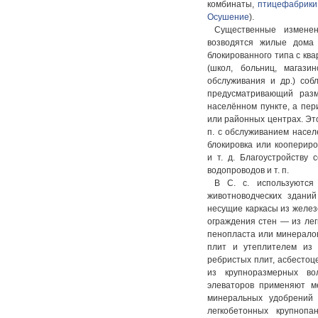
комбинаты,
птицефабрики
Осушение
).
Существенные изменен
возводятся жилые дома
блокированного типа с кв
(школ, больниц, магазин
обслуживания и др.) соб
предусматривающий раз
населённом пункте, а пер
или районных центрах. Эт
п. с обслуживанием насел
блокировка или коопериро
и т. д. Благоустройству 
водопроводов и т. п.
В С. с. используются
животноводческих здани
несущие каркасы из желез
ограждения стен — из ле
пенопласта или минералов
плит и утеплителем из
ребристых плит, асбестоц
из крупноразмерных во
элеваторов применяют ме
минеральных удобрений
легкобетонных крупноп