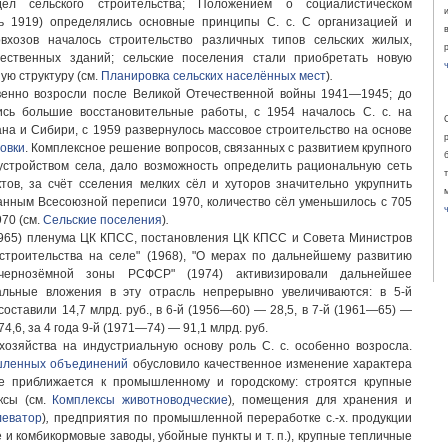
л сельского строительства; Положением о социалистическом
ь 1919) определялись основные принципы С. с. С организацией и
вхозов началось строительство различных типов сельских жилых,
ественных зданий; сельские поселения стали приобретать новую
ую структуру (см.
Планировка сельских населённых мест
)
.
венно возросли после Великой Отечественной войны 1941—1945; до
лись большие восстановительные работы, с 1954 началось С. с. на
на и Сибири, с 1959 развернулось массовое строительство на основе
овки
. Комплексное решение вопросов, связанных с развитием крупного
еустройством села, дало возможность определить рациональную сеть
тов, за счёт сселения мелких сёл и хуторов значительно укрупнить
анным Всесоюзной переписи 1970, количество сёл уменьшилось с 705
970 (см.
Сельские поселения
)
.
1965) пленума ЦК КПСС, постановления ЦК КПСС и Совета Министров
троительства на селе" (1968), "О мерах по дальнейшему развитию
ечернозёмной зоны РСФСР" (1974) активизировали дальнейшее
альные вложения в эту отрасль непрерывно увеличиваются: в 5-й
оставили 14,7 млрд. руб., в 6-й (1956—60) — 28,5, в 7-й (1961—65) —
74,6, за 4 года 9-й (1971—74) — 91,1 млрд. руб.
хозяйства на индустриальную основу роль С. с. особенно возросла.
шленных объединений
обусловило качественное изменение характера
ше приближается к промышленному и городскому: строятся крупные
ксы (см.
Комплексы животноводческие
)
,
помещения для хранения и
леватор
)
,
предприятия по промышленной переработке с.-х. продукции
 и комбикормовые заводы, убойные пункты и т. п.), крупные тепличные