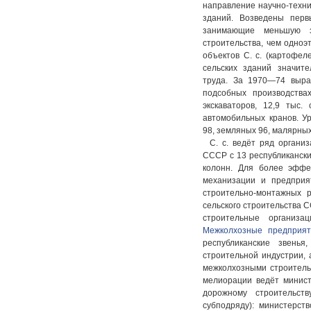
направление научно-техни
зданий. Возведены перв
занимающие меньшую з
строительства, чем одноэ
объектов С. с. (картофел
сельских зданий значите
труда. За 1970—74 выра
подсобных производства
экскаваторов, 12,9 тыс.
автомобильных кранов. У
98, земляных 96, малярных
С. с. ведёт ряд органи
СССР с 13 республиканск
колонн. Для более эффе
механизации и предприя
строительно-монтажных 
сельского строительства 
строительные организа
Межколхозные предприят
республиканские звень
строительной индустрии, 
межколхозными строительн
мелиорации ведёт минист
дорожному строительст
субподряду): министерст