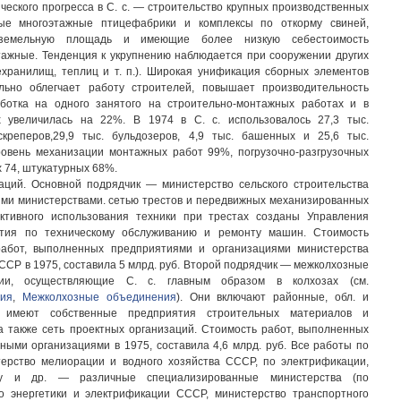
ческого прогресса в С. с. — строительство крупных производственных
ые многоэтажные птицефабрики и комплексы по откорму свиней,
емельную площадь и имеющие более низкую себестоимость
тажные. Тенденция к укрупнению наблюдается при сооружении других
ехранилищ, теплиц и т. п.). Широкая унификация сборных элементов
льно облегчает работу строителей, повышает производительность
ботка на одного занятого на строительно-монтажных работах и в
х увеличилась на 22%. В 1974 в С. с. использовалось 27,3 тыс.
 скреперов,29,9 тыс. бульдозеров, 4,9 тыс. башенных и 25,6 тыс.
ровень механизации монтажных работ 99%, погрузочно-разгрузочных
 74, штукатурных 68%.
заций. Основной подрядчик — министерство сельского строительства
ими министерствами. сетью трестов и передвижных механизированных
ктивного использования техники при трестах созданы Управления
тия по техническому обслуживанию и ремонту машин. Стоимость
работ, выполненных предприятиями и организациями министерства
СССР в 1975, составила 5 млрд. руб. Второй подрядчик — межколхозные
ции, осуществляющие С. с. главным образом в колхозах (см.
ия
,
Межколхозные объединения
). Они включают районные, обл. и
я, имеют собственные предприятия строительных материалов и
а также сеть проектных организаций. Стоимость работ, выполненных
ыми организациями в 1975, составила 4,6 млрд. руб. Все работы по
ерство мелиорации и водного хозяйства СССР, по электрификации,
ву и др. — различные специализированные министерства (по
во энергетики и электрификации СССР, министерство транспортного