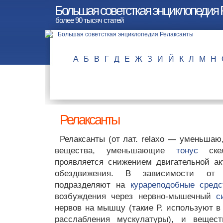
Большая советсткая энциклопедия 
более 90 тысяч статей
А
Б
В
Г
Д
Е
Ж
З
И
Й
К
Л
М
Н
Релаксанты
Релаксанты (от лат. relaxo — уменьшаю
вещества, уменьшающие
тонус
скел
проявляется снижением двигательной ак
обездвижения. В зависимости от
подразделяют на
курареподобные средс
возбуждения через нервно-мышечный
с
нервов на мышцу (такие Р. используют 
расслабления мускулатуры), и вещест