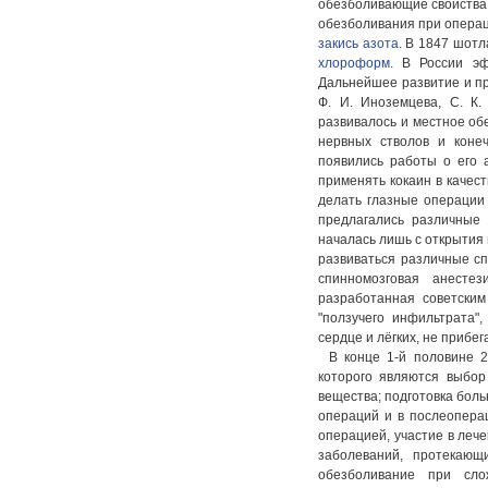
обезболивающие свойства,
обезболивания при операц
закись азота
. В 1847 шотл
хлороформ
. В России э
Дальнейшее развитие и пр
Ф. И. Иноземцева, С. К.
развивалось и местное об
нервных стволов и коне
появились работы о его 
применять кокаин в качес
делать глазные операции
предлагались различные 
началась лишь с открытия
развиваться различные с
спинномозговая анесте
разработанная советским
"ползучего инфильтрата"
сердце и лёгких, не прибега
В конце 1-й половине 
которого являются выбор
вещества; подготовка бол
операций и в послеопера
операцией, участие в леч
заболеваний, протекающ
обезболивание при сло