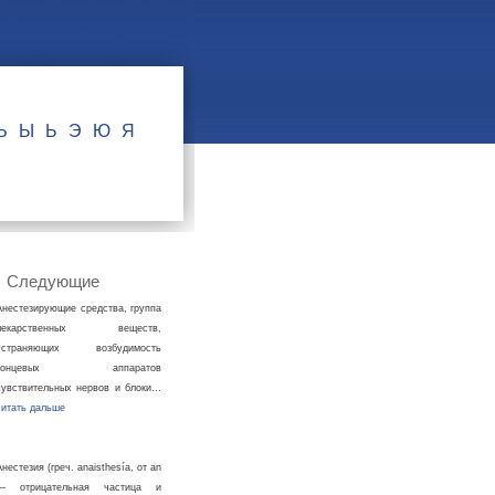
Ъ
Ы
Ь
Э
Ю
Я
Следующие
Анестезирующие средства, группа
лекарственных веществ,
устраняющих возбудимость
концевых аппаратов
чувствительных нервов и блоки…
читать дальше
Анестезия (греч. anaisthesíа, от an
— отрицательная частица и