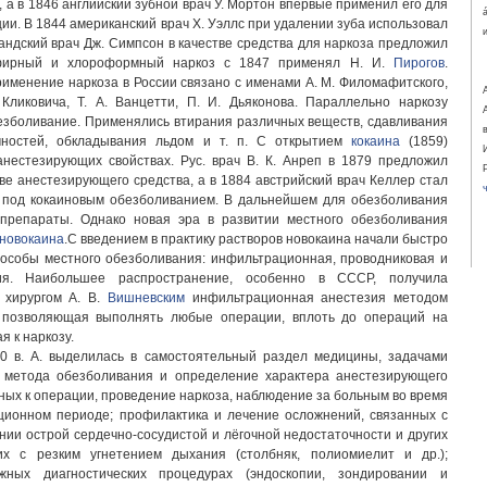
 а в 1846 английский зубной врач У. Мортон впервые применил его для
ии. В 1844 американский врач Х. Уэллс при удалении зуба использовал
андский врач Дж. Симпсон в качестве средства для наркоза предложил
фирный и хлороформный наркоз с 1847 применял Н. И.
Пирогов
.
именение наркоза в России связано с именами А. М. Филомафитского,
 Кликовича, Т. А. Ванцетти, П. И. Дьяконова. Параллельно наркозу
езболивание. Применялись втирания различных веществ, сдавливания
чностей, обкладывания льдом и т. п. С открытием
кокаина
(1859)
анестезирующих свойствах. Рус. врач В. К. Анреп в 1879 предложил
тве анестезирующего средства, а в 1884 австрийский врач Келлер стал
 под кокаиновым обезболиванием. В дальнейшем для обезболивания
препараты. Однако новая эра в развитии местного обезболивания
новокаина
.С введением в практику растворов новокаина начали быстро
пособы местного обезболивания: инфильтрационная, проводниковая и
зия. Наибольшее распространение, особенно в СССР, получила
 хирургом А. В.
Вишневским
инфильтрационная анестезия методом
, позволяющая выполнять любые операции, вплоть до операций на
я к наркозу.
20 в. А. выделилась в самостоятельный раздел медицины, задачами
 метода обезболивания и определение характера анестезирующего
ьных к операции, проведение наркоза, наблюдение за больным во время
ционном периоде; профилактика и лечение осложнений, связанных с
ении острой сердечно-сосудистой и лёгочной недостаточности и других
их с резким угнетением дыхания (столбняк, полиомиелит и др.);
жных диагностических процедурах (эндоскопии, зондировании и