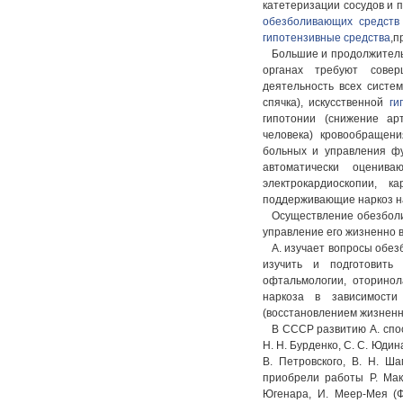
катетеризации сосудов и п
обезболивающих средств
гипотензивные средства
,п
Большие и продолжительн
органах требуют совер
деятельность всех систем
спячка), искусственной
ги
гипотонии (снижение арт
человека) кровообращени
больных и управления фу
автоматически оценива
электрокардиоскопии, 
поддерживающие наркоз на
Осуществление обезболи
управление его жизненно 
А. изучает вопросы обез
изучить и подготовить
офтальмологии, оторинол
наркоза в зависимости
(восстановлением жизненн
В СССР развитию А. спос
Н. Н. Бурденко, С. С. Юдина
В. Петровского, В. Н. Ша
приобрели работы Р. Мак
Югенара, И. Меер-Мея (