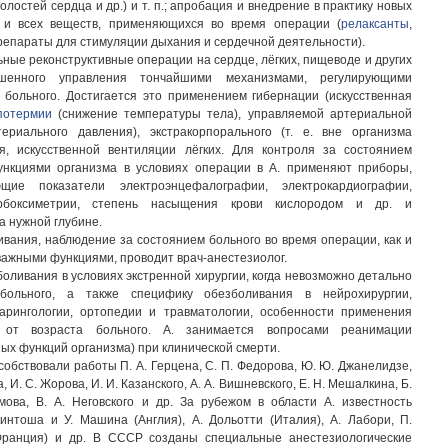
олостей сердца и др.) и т. п.; апробация и внедрение в практику новых
и всех веществ, применяющихся во время операции (
релаксанты
,
репараты для стимуляции дыхания и сердечной деятельности).
ые реконструктивные операции на сердце, лёгких, пищеводе и других
шенного управления тончайшими механизмами, регулирующими
 больного. Достигается это применением гибернации (искусственная
потермии
(снижение температуры тела), управляемой артериальной
ериального давления), экстракорпорального (т. е. вне организма
я, искусственной вентиляции лёгких. Для контроля за состоянием
нкциями организма в условиях операции в А. применяют приборы,
ющие показатели электроэнцефалографии, электрокардиографии,
карбоксиметрии, степень насыщения крови кислородом и др. и
 нужной глубине.
вания, наблюдение за состоянием больного во время операции, как и
важными функциями, проводит врач-анестезиолог.
боливания в условиях экстренной хирургии, когда невозможно детально
 больного, а также специфику обезболивания в нейрохирургии,
арингологии, ортопедии и травматологии, особенности применения
 от возраста больного. А. занимается вопросами реанимации
ых функций организма) при клинической смерти.
обствовали работы П. А. Герцена, С. П. Федорова, Ю. Ю. Джанелидзе,
, И. С. Жорова, И. И. Казанского, А. А. Вишневского, Е. Н. Мешалкина, Б.
мова, В. А. Неговского и др. За рубежом в области А. известность
интоша и У. Машина (Англия), А. Дольотти (Италия), А. Лабори, П.
Франция) и др. В СССР созданы специальные анестезиологические