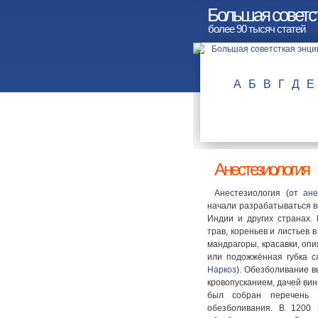
Большая советс
более 90 тысяч статей
А
Б
В
Г
Д
Е
Анестезиология
Анестезиология (от
ане
начали разрабатываться вме
Индии и других странах.
трав, кореньев и листьев 
мандрагоры, красавки, опи
или подожжённая губка с
Наркоз
). Обезболивание 
кровопусканием, дачей вин
был собран перечень 1
обезболивания. В 1200