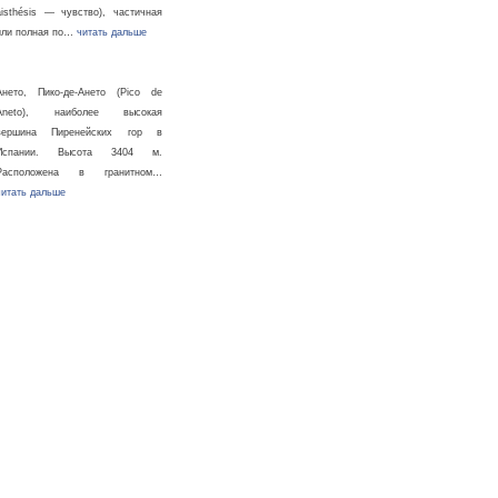
áisthésis — чувство), частичная
или полная по…
читать дальше
Ането, Пико-де-Ането (Pico de
Aneto), наиболее высокая
вершина Пиренейских гор в
Испании. Высота 3404 м.
Расположена в гранитном…
читать дальше