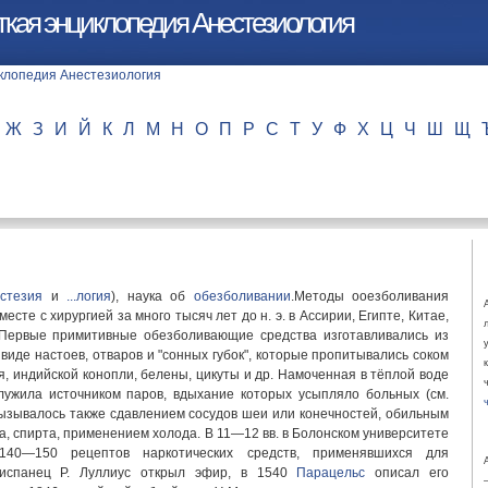
ткая энциклопедия Анестезиология
Ж
З
И
Й
К
Л
М
Н
О
П
Р
С
Т
У
Ф
Х
Ц
Ч
Ш
Щ
стезия
и
...логия
), наука об
обезболивании
.Методы ооезболивания
сте с хирургией за много тысяч лет до н. э. в Ассирии, Египте, Китае,
 Первые примитивные обезболивающие средства изготавливались из
в виде настоев, отваров и "сонных губок", которые пропитывались соком
я, индийской конопли, белены, цикуты и др. Намоченная в тёплой воде
лужила источником паров, вдыхание которых усыпляло больных (см.
вызывалось также сдавлением сосудов шеи или конечностей, обильным
а, спирта, применением холода. В 11—12 вв. в Болонском университете
40—150 рецептов наркотических средств, применявшихся для
 испанец Р. Луллиус открыл эфир, в 1540
Парацельс
описал его