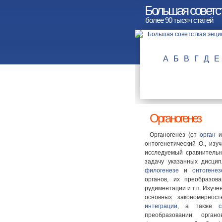
Большая советст
более 90 тысяч статей
А
Б
В
Г
Д
Е
Органогенез
Органогенез (от
орган
и.
онтогенетический О., изу
исследуемый сравнительн
задачу указанных дисци
филогенезе
и
онтогенез
органов, их преобразов
рудиментации и т.п. Изуче
основных закономернос
интеграции
, а также
преобразовании орган