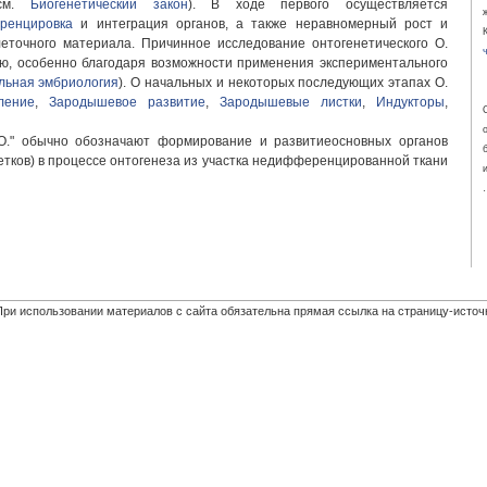
(см.
Биогенетический закон
). В ходе первого осуществляется
ренцировка
и интеграция органов, а также неравномерный рост и
еточного материала. Причинное исследование онтогенетического О.
ию, особенно благодаря возможности применения экспериментального
льная эмбриология
). О начальных и некоторых последующих этапах О.
ление
,
Зародышевое развитие
,
Зародышевые листки
,
Индукторы
,
О." обычно обозначают формирование и развитиеосновных органов
цветков) в процессе онтогенеза из участка недифференцированной ткани
При использовании материалов с сайта обязательна прямая ссылка на страницу-источ