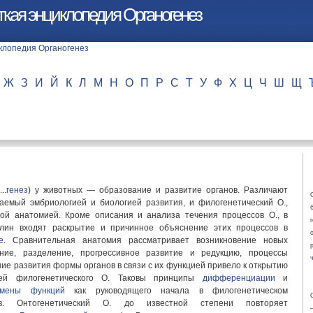
кая энциклопедия Органогенез
Ж
З
И
Й
К
Л
М
Н
О
П
Р
С
Т
У
Ф
Х
Ц
Ч
Ш
Щ
..
генез
) у животных — образование и развитие органов. Различают
чаемый эмбриологией и биологией развития, и филогенетический О.,
ой анатомией. Кроме описания и анализа течения процессов О., в
плин входят раскрытие и причинное объяснение этих процессов в
е
. Сравнительная анатомия рассматривает возникновение новых
ание, разделение, прогрессивное развитие и редукцию, процессы
ние развития формы органов в связи с их функцией привело к открытию
тей филогенетического О. Таковы принципы
дифференциации
и
смены функций
как руководящего начала в филогенетическом
ов. Онтогенетический О. до известной степени повторяет