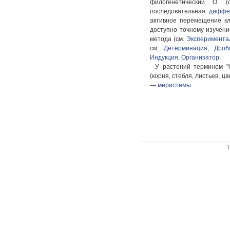
филогенетический О. 
последовательная
диффе
активное перемещение кл
доступно точному изучен
метода (см.
Эксперимента
см.
Детерминация
,
Дроб
Индукция
,
Организатор
.
У растений термином "
(корня, стебля, листьев, 
—
меристемы
.