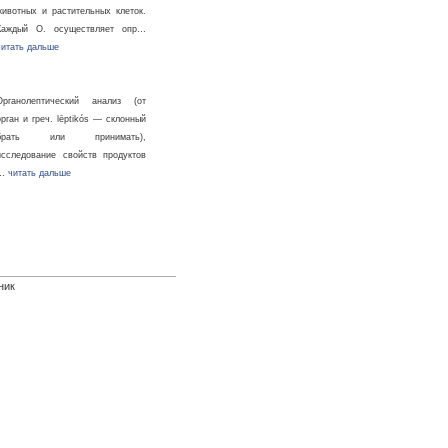
животных и растительных клеток.
Каждый О. осуществляет опр…
читать дальше
Органолептический анализ (от
орган и греч. lēptikós — склонный
брать или принимать),
исследование свойств продуктов
…
читать дальше
ник