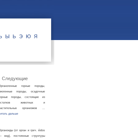
Ъ
Ы
Ь
Э
Ю
Я
Следующие
Органогенные горные породы,
биогенные породы, осадочные
горные породы, состоящие из
остатков животных и
растительных организмов …
читать дальше
Органоиды (от орган и греч. éidos
— вид), постоянные структуры