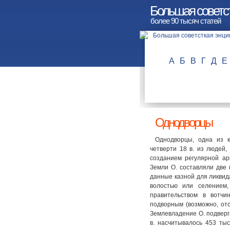
Большая советс
более 90 тысяч статей
А
Б
В
Г
Д
Е
Однодворцы
Однодворцы, одна из 
четверти 18 в. из людей
созданием регулярной ар
Земли О. составляли две 
данные казной для ликвид
волостью или селением
правительством в вотч
подворным (возможно, отс
Землевладение О. подверг
в. насчитывалось 453 тыс