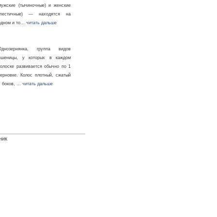
мужские (тычиночные) и женские
(пестичные) — находятся на
одном и то…
читать дальше
Однозернянка, группа видов
пшеницы, у которых в каждом
колоске развивается обычно по 1
зерновке. Колос плотный, сжатый
с боков, …
читать дальше
ник