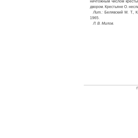
ничтожным числом крестья
двором. Крестьяне О. несл
Лит.:
Белявский М. Т., К
1965.
Л. В. Милов.