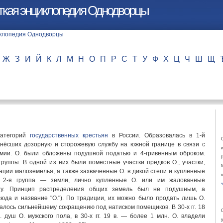
ткая энциклопедия Однодворцы
Ж
З
И
Й
К
Л
М
Н
О
П
Р
С
Т
У
Ф
Х
Ц
Ч
Ш
Щ
категорий
государственных крестьян
в России. Образовалась в 1-й
, нёсших дозорную и сторожевую службу на южной границе в связи с
мии. О. были обложены подушной податью и 4-гривенным оброком.
группы. В одной из них были поместные участки предков О.; участки,
ации малоземелья, а также захваченные О. в дикой степи и купленные
, 2-я группа — земли, лично купленные О. или им жалованные
ину. Принцип распределения общих земель был не подушным, а
юда и название "О."). По традиции, их можно было продать лишь О.
алось сильнейшему сокращению под натиском помещиков. В 30-х гг. 18
. душ О. мужского пола, в 30-х гг. 19 в. — более 1 млн. О. владели