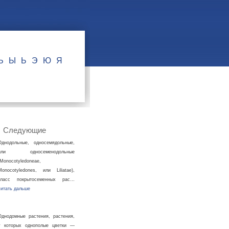
Ъ
Ы
Ь
Э
Ю
Я
Следующие
Однодольные, односемядольные,
или односеменодольные
(Monocotyledoneae,
Monocotyledones, или Liliatae),
класс покрытосеменных рас…
читать дальше
Однодомные растения, растения,
у которых однополые цветки —