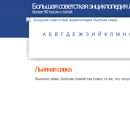
Большая советсткая энциклопедия 
более 90 тысяч статей
А
Б
В
Г
Д
Е
Ж
З
И
Й
К
Л
М
Н
Льняная сивка
Льняная сивка, бабочка семейства совок; то же, что
люце