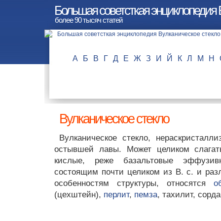
Большая советсткая энциклопедия 
более 90 тысяч статей
А
Б
В
Г
Д
Е
Ж
З
И
Й
К
Л
М
Н
Вулканическое стекло
Вулканическое стекло, нераскристалл
остывшей лавы. Может целиком слагат
кислые, реже базальтовые эффузив
состоящим почти целиком из В. с. и ра
особенностям структуры, относятся
о
(цехштейн),
перлит
,
пемза
, тахилит, сорда