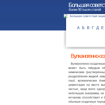
Большая советс
более 90 тысяч статей
А
Б
В
Г
Д
Е
Вулканогенно-ос
Вулканогенно-осадочные 
может быть твёрдым об
химическим (растворённы
раздробления жидкой лавы
глыб, вулканических бо
цементации на месте вып
чистые, чаще всего одно
небольшую (например, не
которому способствует и
обычные осадочные породы