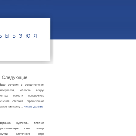
Ъ
Ы
Ь
Э
Ю
Я
Следующие
Ядро сечения в сопротивлении
материалов, область вокруг
центра тяжести поперечного
сечения стержня, ограниченная
замкнутым конту…
читать дальше
Ядрышко, нуклеоль, плотное
преломляющее свет тельце
внутри клеточного ядра