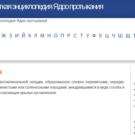
ткая энциклопедия Ядро протыкания
Ж
З
И
Й
К
Л
М
Н
О
П
Р
С
Т
У
Ф
Х
Ц
Ч
Ш
Щ
я
антиклинальной складки, образованное сложно перемятыми, нередко
линистыми или соленосными породами, внедрившимися в виде столба в
слагающие крылья антиклинали.