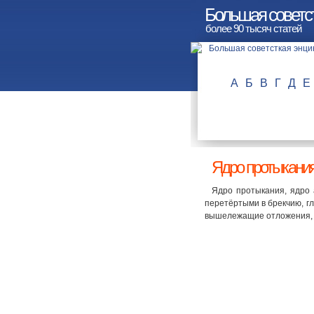
Большая советс
более 90 тысяч статей
А
Б
В
Г
Д
Е
Ядро протыкани
Ядро протыкания, ядро 
перетёртыми в брекчию, г
вышележащие отложения, 