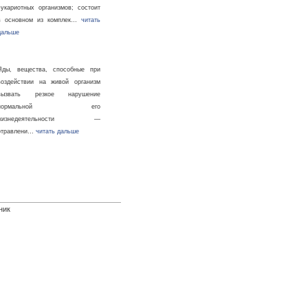
эукариотных организмов; состоит
в основном из комплек…
читать
дальше
Яды, вещества, способные при
воздействии на живой организм
вызвать резкое нарушение
нормальной его
жизнедеятельности —
отравлени…
читать дальше
ник