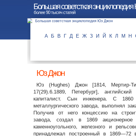
Большая советсткая энциклопедия
более 90 тысяч статей
А
Б
В
Г
Д
Е
Ж
З
И
Й
К
Л
М
Н
Юз Джон
Юз (Hughes) Джон [1814, Мертир-Т
17(29).6.1889, Петербург], английски
капиталист. Сын инженера. С 1860
металлургического завода, выполнял зак
Получив от него концессию на строит
завода, создал в 1869 акционерное
каменноугольного, железного и рельсов
принадлежал построенный в 1869—72 в