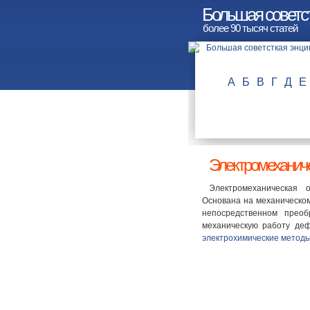
Большая советс
более 90 тысяч статей
А
Б
В
Г
Д
Е
Электромеханиче
Электромеханическая о
Основана на механическом
непосредственном преоб
механическую работу деф
электрохимические методы