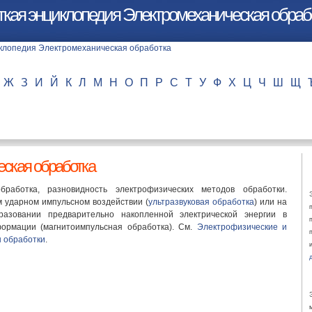
ткая энциклопедия Электромеханическая обраб
Ж
З
И
Й
К
Л
М
Н
О
П
Р
С
Т
У
Ф
Х
Ц
Ч
Ш
Щ
ская обработка
бработка, разновидность электрофизических методов обработки.
 ударном импульсном воздействии (
ультразвуковая обработка
) или на
разовании предварительно накопленной электрической энергии в
ормации (магнитоимпульсная обработка). См.
Электрофизические и
 обработки
.