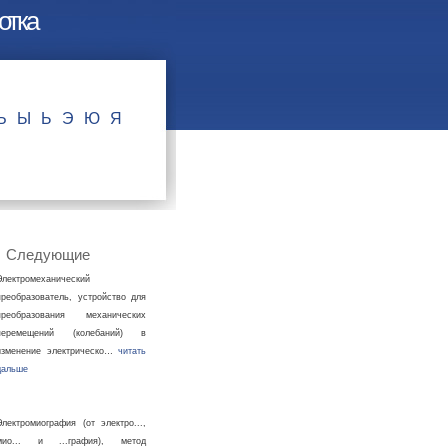
отка
Ъ
Ы
Ь
Э
Ю
Я
Следующие
Электромеханический
преобразователь, устройство для
преобразования механических
перемещений (колебаний) в
изменение электрическо…
читать
дальше
Электромиография (от электро...,
мио... и ...графия), метод