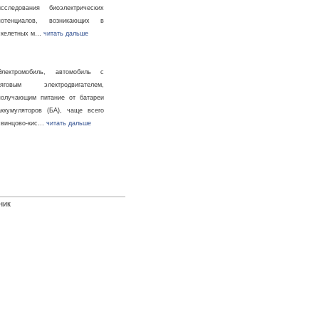
исследования биоэлектрических
потенциалов, возникающих в
скелетных м…
читать дальше
Электромобиль, автомобиль с
тяговым электродвигателем,
получающим питание от батареи
аккумуляторов (БА), чаще всего
свинцово-кис…
читать дальше
ник