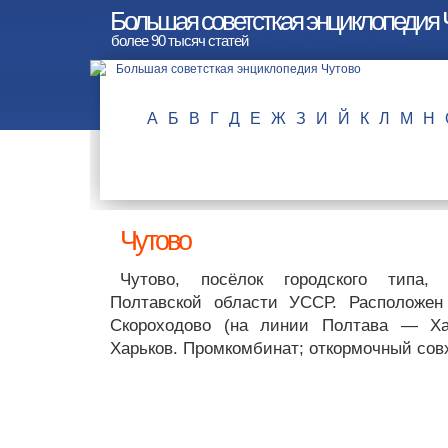
Большая советсткая энциклопедия 
более 90 тысяч статей
А
Б
В
Г
Д
Е
Ж
З
И
Й
К
Л
М
Н
Чутово
Чутово, посёлок городского типа,
Полтавской области УССР. Расположе
Скороходово (на линии Полтава — Х
Харьков. Промкомбинат; откормочный совх