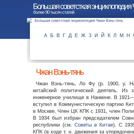
Большая советсткая энциклопедия 
более 90 тысяч статей
А
Б
В
Г
Д
Е
Ж
З
И
Й
К
Л
М
Н
Чжан Вэнь-тянь
Чжан Вэнь-тянь, Ло Фу (р. 1900, у. Н
китайский политический деятель. Из 
инженерное училище в Нанкине. В 1921
вступил в Коммунистическую партию Кит
в Москве. Член ЦК КПК с 1931, член Пол
В 1934 был избран председателем Совн
республики (см.
Советы в Китае
). С 19
КПК (в ходе т. н. движения за упорядоче