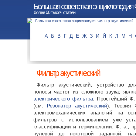
Большая советсткая энциклопедия 
более 90 тысяч статей
А
Б
В
Г
Д
Е
Ж
З
И
Й
К
Л
М
Н
Фильтр акустический
Фильтр акустический, устройство дл
полосы частот из сложного звука; явля
электрического фильтра
. Простейший Ф. 
(см.
Резонатор акустический
)
.
Теория 
электромеханических аналогий на осн
фильтров с использованием уже уст
классификации и терминологии. Ф. а., п
нулевой до некоторой заданной, наз