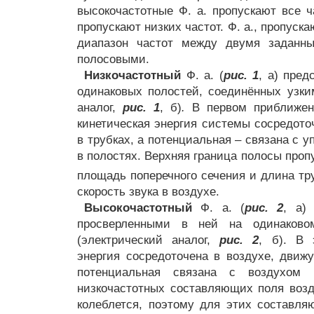
высокочастотные Ф. а. пропускают все 
пропускают низких частот. Ф. а., пропус
диапазон частот между двумя заданны
полосовыми.
Низкочастотный
Ф. а. (
рис. 1
, а) пред
одинаковых полостей, соединённых узки
аналог,
рис. 1
, б)
.
В первом приближени
кинетическая энергия системы сосредото
в трубках, а потенциальная – связана с 
в полостях. Верхняя граница полосы пропу
площадь поперечного сечения и длина тр
скорость звука в воздухе.
Высокочастотный
Ф. а. (
рис. 2
, а)
просверленными в ней на одинаково
(электрический аналог,
рис. 2
, б). В 
энергия сосредоточена в воздухе, движ
потенциальная связана с воздухом
низкочастотных составляющих поля возд
колеблется, поэтому для этих составл