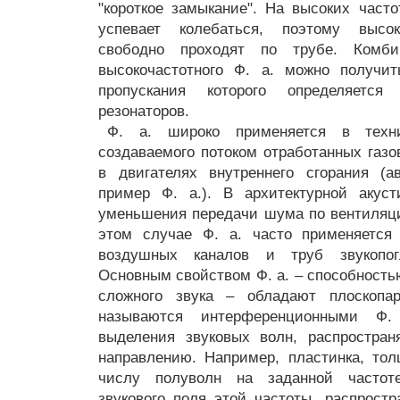
"короткое замыкание". На высоких часто
успевает колебаться, поэтому высо
свободно проходят по трубе. Комби
высокочастотного Ф. а. можно получит
пропускания которого определяетс
резонаторов.
Ф. а. широко применяется в техн
создаваемого потоком отработанных газо
в двигателях внутреннего сгорания (
пример Ф. а.). В архитектурной акус
уменьшения передачи шума по вентиляц
этом случае Ф. а. часто применяется
воздушных каналов и труб звукопо
Основным свойством Ф. а. – способность
сложного звука – обладают плоскопар
называются интерференционными Ф
выделения звуковых волн, распростра
направлению. Например, пластинка, то
числу полуволн на заданной частот
звукового поля этой частоты, распрос