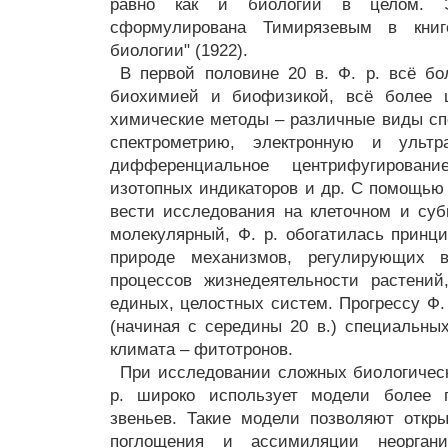
равно как и биологии в целом. 
сформулирована Тимирязевым в книг
биологии" (1922).
В первой половине 20 в. Ф. р. всё бо
биохимией и биофизикой, всё более ш
химические методы – различные виды спе
спектрометрию, электронную и ультр
дифференциальное центрифугировани
изотопных индикаторов и др. С помощью
вести исследования на клеточном и суб
молекулярный, Ф. р. обогатилась прин
природе механизмов, регулирующих 
процессов жизнедеятельности растений
единых, целостных систем. Прогрессу Ф.
(начиная с середины 20 в.) специальны
климата – фитотронов.
При исследовании сложных биологичес
р. широко использует модели более 
звеньев. Такие модели позволяют откр
поглощения и ассимиляции неорган