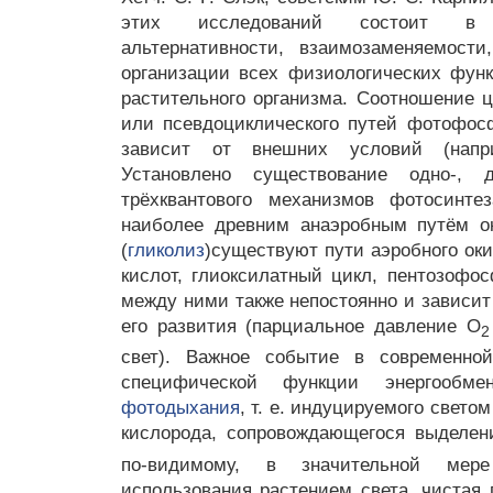
этих исследований состоит в 
альтернативности, взаимозаменяемост
организации всех физиологических фун
растительного организма. Соотношение ц
или псевдоциклического путей фотофос
зависит от внешних условий (напр
Установлено существование одно-, 
трёхквантового механизмов фотосинте
наиболее древним анаэробным путём ок
(
гликолиз
)существуют пути аэробного ок
кислот, глиоксилатный цикл, пентозофо
между ними также непостоянно и зависит
его развития (парциальное давление O
2
свет). Важное событие в современно
специфической функции энергообме
фотодыхания
, т. е. индуцируемого свето
кислорода, сопровождающегося выделе
по-видимому, в значительной мере
использования растением света, чистая 