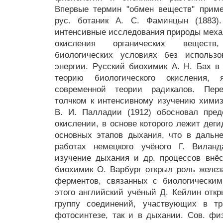
Впервые термин "обмен веществ" приме
рус. ботаник А. С. Фаминцын (1883)
интенсивные исследования природы меха
окисления органических вещест
биологических условиях без использо
энергии. Русский биохимик А. Н. Бах в
теорию биологического окисления,
современной теории радикалов. Пер
толчком к интенсивному изучению хими
В. И. Палладии (1912) обосновал пред
окислении, в основе которого лежит деги
основных этапов дыхания, что в дальн
работах немецкого учёного Г. Вилан
изучение дыхания и др. процессов внё
биохимик О. Варбург открыл роль железа
ферментов, связанных с биологическим
этого английский учёный Д. Кейлин от
группу соединений, участвующих в тр
фотосинтезе, так и в дыхании. Сов. фи