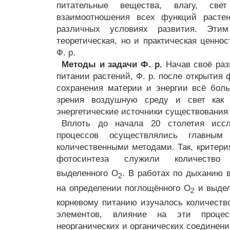
питательные вещества, влагу, св
взаимоотношения всех функций расте
различных условиях развития. Этим
теоретическая, но и практическая ценно
Ф. р.
Методы и задачи Ф. р.
Начав своё раз
питании растений, Ф. р. после открытия 
сохранения материи и энергии всё бол
зрения воздушную среду и свет как
энергетические источники существования
Вплоть до начала 20 столетия иссл
процессов осуществлялись главным 
количественными методами. Так, критери
фотосинтеза служили количество
выделенного O
. В работах по дыханию 
2
на определении поглощённого O
и выде
2
корневому питанию изучалось количест
элементов, влияние на эти проце
неорганических и органических соединений