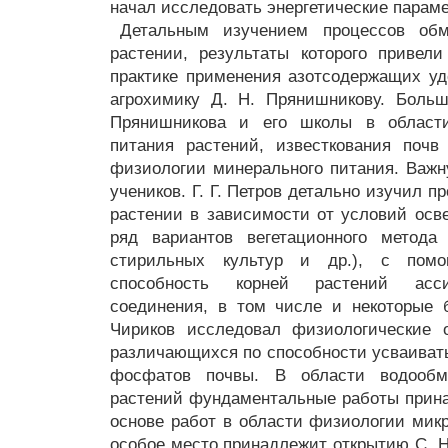
начал исследовать энергетические парам
Детальным изучением процессов об
растении, результаты которого привел
практике применения азотсодержащих удо
агрохимику Д. Н. Прянишникову. Боль
Прянишникова и его школы в област
питания растений, известкования почв
физиологии минерального питания. Важн
учеников. Г. Г. Петров детально изучил 
растении в зависимости от условий осв
ряд вариантов вегетационного метода 
стирильных культур и др.), с пом
способность корней растений асси
соединения, в том числе и некоторые 
Чириков исследовал физиологические о
различающихся по способности усваива
фосфатов почвы. В области водообм
растений фундаментальные работы прина
основе работ в области физиологии микр
особое место принадлежит открытию С. Н