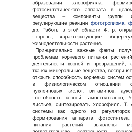
образовании хлорофилла, форми
фотосинтетического аппарата в цел
вещества – компоненты группы ф
регулирующие реакции
фототропизма
,
ф
др. Работы в этой области Ф. р. откр
стороны, характеризующие общерег
жизнедеятельности растения.
Принципиально важные факты полу
проблемам корневого питания растений
деятельности корней и превращений, 
тканях минеральные вещества, воспринят
открыть способность корневых систем о
в физиологическом отношении со
нуклеиновых кислот, витаминов, аукс
способность корней самостоятельно, 
листьев, синтезировать хлорофилл. Т. 
системы как одного из регуляторов
формирования аппарата фотосинтеза
питания растений выявлены мех
поглотительную деятельность корне