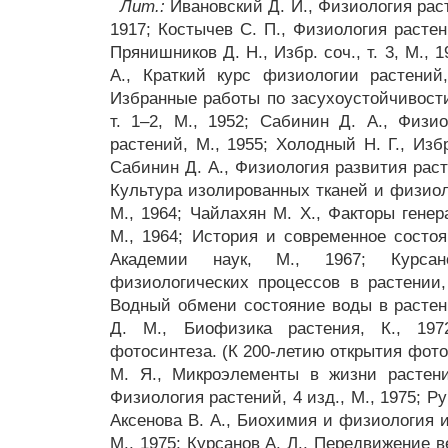
Лит.:
Ивановский Д. И., Физиология раст
1917; Костычев С. П., Физиология растени
Прянишников Д. Н., Избр. соч., т. 3, М., 
А., Краткий курс физиологии растений,
Избранные работы по засухоустойчивости
т. 1–2, М., 1952; Сабинин Д. А., Физи
растений, М., 1955; Холодный Н. Г., Избр.
Сабинин Д. А., Физиология развития растен
Культура изолированных тканей и физиол
М., 1964; Чайлахян М. Х., Факторы генер
М., 1964; История и современное состо
Академии наук, М., 1967; Курса
физиологических процессов в растении,
Водный обмени состояние воды в растени
Д. М., Биофизика растения, К., 19
фотосинтеза. (К 200-летию открытия фото
М. Я., Микроэлементы в жизни растений
Физиология растений, 4 изд., М., 1975; Ру
Аксенова В. А., Биохимия и физиология и
М., 1975; Курсанов А. Л., Передвижение в