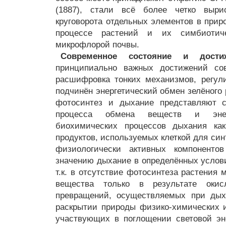
(1887), стали всё более четко вырис
круговорота отдельных элементов в прир
процессе растений и их симбиотич
микрофлорой почвы.
Современное состояние и дост
принципиально важных достижений сов
расшифровка тонких механизмов, регу
подчинён энергетический обмен зелёного р
фотосинтез и дыхание представляют с
процесса обмена веществ и энер
биохимических процессов дыхания как
продуктов, используемых клеткой для син
физиологически активных компоненто
значению дыхание в определённых услови
т.к. в отсутствие фотосинтеза растения 
вещества только в результате окисли
превращений, осуществляемых при дых
раскрытии природы физико-химических 
участвующих в поглощении световой эн