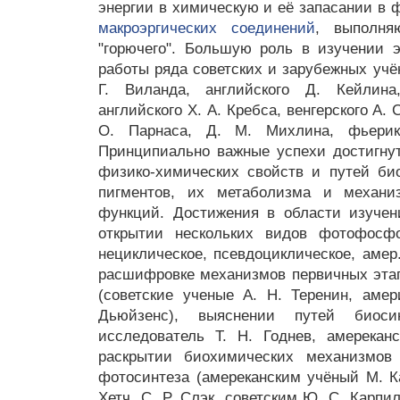
энергии в химическую и её запасании в ф
макроэргических соединений
, выполня
"горючего". Большую роль в изучении 
работы ряда советских и зарубежных учё
Г. Виланда, английского Д. Кейлина
английского Х. А. Кребса, венгерского А. 
О. Парнаса, Д. М. Михлина, фьерик
Принципиально важные успехи достигну
физико-химических свойств и путей би
пигментов, их метаболизма и механ
функций. Достижения в области изучен
открытии нескольких видов фотофосфо
нециклическое, псевдоциклическое, амер.
расшифровке механизмов первичных этап
(советские ученые А. Н. Теренин, амер
Дьюйзенс), выяснении путей биоси
исследователь Т. Н. Годнев, амерекан
раскрытии биохимических механизмов
фотосинтеза (амереканским учёный М. К
Хетч. С. Р. Слэк, советским Ю. С. Карпи