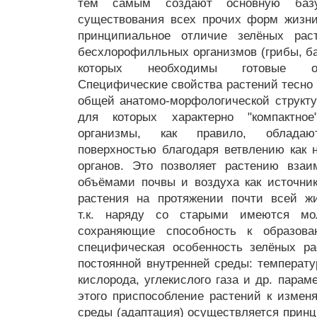
тем самым создают основную ба
существования всех прочих форм жизни
принципиальное отличие зелёных ра
бесхлорофилльных организмов (грибы, ба
которых необходимы готовые орг
Специфические свойства растений тесно 
общей анатомо-морфологической структу
для которых характерно "компактное
организмы, как правило, облада
поверхностью благодаря ветвлению как 
органов. Это позволяет растению вза
объёмами почвы и воздуха как источник
растения на протяжении почти всей жи
т.к. наряду со старыми имеются мо
сохраняющие способность к образова
специфическая особенность зелёных ра
постоянной внутренней среды: температу
кислорода, углекислого газа и др. парам
этого приспособление растений к изме
среды (адаптация) осуществляется принц