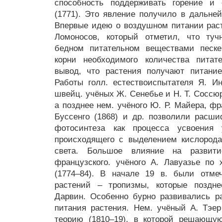
способность поддерживать горение и 
(1771). Это явление получило в дальне
Впервые идею о воздушном питании раст
Ломоносов, который отметил, что туч
бедном питательном веществами песке
корни необходимого количества питат
вывод, что растения получают питание
Работы голл. естествоиспытателя Я. Ин
швейц. учёных Ж. Сенебье и Н. Т. Соссюра
а позднее нем. учёного Ю. Р. Майера, фр
Буссенго (1868) и др. позволили расш
фотосинтеза как процесса усвоения 
происходящего с выделением кислорода
света. Большое влияние на развит
французского. учёного А. Лавуазье по
(1774–84). В начале 19 в. были отме
растений – тропизмы, которые поздне
Дарвин. Особенно бурно развивались р
питания растения. Нем. учёный А. Тэе
теорию (1810–19), в которой решающу