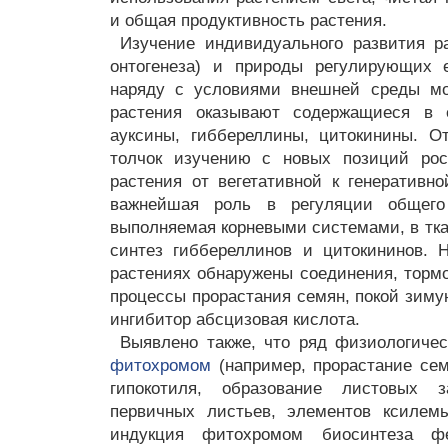
и общая продуктивность растения.
Изучение индивидуального развития ра
онтогенеза) и природы регулирующих е
наряду с условиями внешней среды мо
растения оказывают содержащиеся в 
ауксины, гиббереллины, цитокинины. О
толчок изучению с новых позиций рос
растения от вегетативной к генеративн
важнейшая роль в регуляции общего
выполняемая корневыми системами, в тка
синтез гиббереллинов и цитокининов. 
растениях обнаружены соединения, тормо
процессы прорастания семян, покой зимую
ингибитор абсцизовая кислота.
Выявлено также, что ряд физиологичес
фитохромом
(например, прорастание сем
гипокотиля, образование листовых з
первичных листьев, элементов ксилемы
индукция фитохромом биосинтеза ф