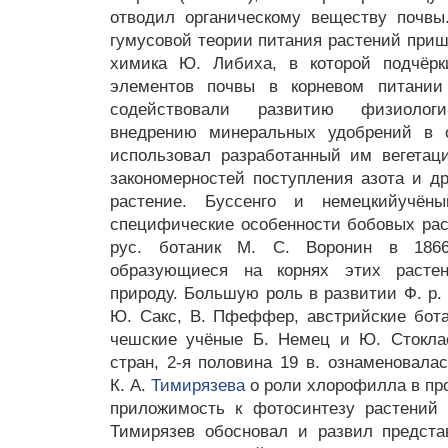
отводил органическому веществу почвы.
гумусовой теории питания растений приш
химика Ю. Либиха, в которой подчёрк
элементов почвы в корневом питании
содействовали развитию физиолог
внедрению минеральных удобрений в с.
использовал разработанный им вегетац
закономерностей поступления азота и д
растение. Буссенго и немецкийучён
специфические особенности бобовых раст
рус. ботаник М. С. Воронин в 1866
образующиеся на корнях этих расте
природу. Большую роль в развитии Ф. р. 
Ю. Сакс, В. Пфеффер, австрийские бот
чешские учёные Б. Немец и Ю. Стоклас
стран, 2-я половина 19 в. ознаменовал
К. А.
Тимирязева
о роли хлорофилла в пр
приложимость к фотосинтезу растений 
Тимирязев обосновал и развил предста