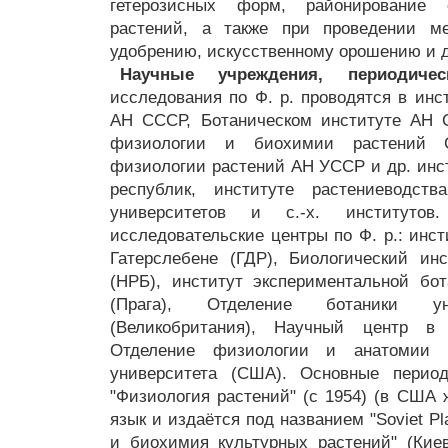
гетерозисных форм, районирование 
растений, а также при проведении ме
удобрению, искусственному орошению и д
Научные учреждения, периодичес
исследования по Ф. р. проводятся в инс
АН СССР, Ботаническом институте АН 
физиологии и биохимии растений
физиологии растений АН УССР и др. ин
республик, институте растениеводс
университетов и с.-х. институто
исследовательские центры по Ф. р.: инс
Гатерслебене (ГДР), Биологический ин
(НРБ), институт экспериментальной бо
(Прага), Отделение ботаники у
(Великобритания), Научный центр в
Отделение физиологии и анатомии р
университета (США). Основные перио
"Физиология растений" (с 1954) (в США 
язык и издаётся под названием "Soviet Pla
и биохимия культурных растений" (Киев