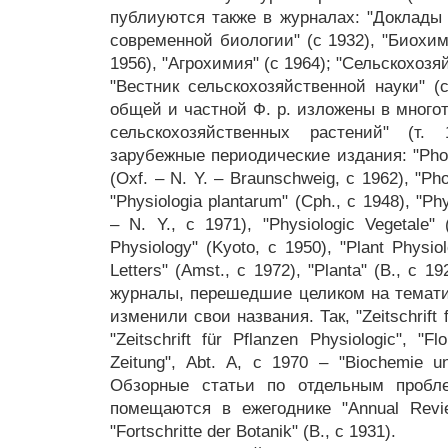
публиуются также в журналах: "Доклады 
современной биологии" (с 1932), "Биохим
1956), "Агрохимия" (с 1964); "Сельскохозя
"Вестник сельскохозяйственной науки" (
общей и частной Ф. р. изложены в много
сельскохозяйственных растений" (т. 
зарубежные периодические издания: "Phot
(Oxf. – N. Y. – Braunschweig, с 1962), "Pho
"Physiologia plantarum" (Cph., с 1948), "Phy
– N. Y., с 1971), "Physiologic Vegetale" 
Physiology" (Kyoto, с 1950), "Plant Physio
Letters" (Amst., с 1972), "Planta" (В., с 
журналы, перешедшие целиком на темати
изменили свои названия. Так, "Zeitschrift 
"Zeitschrift für Pflanzen Physiologic", "F
Zeitung", Abt. А, с 1970 – "Biochemie un
Обзорные статьи по отдельным пробл
помещаются в ежегоднике "Annual Revie
"Fortschritte der Botanik" (В., с 1931).