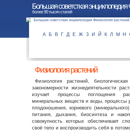
Большая советсткая энциклопедия 
более 90 тысяч статей
А
Б
В
Г
Д
Е
Ж
З
И
Й
К
Л
М
Н
Физиология растений
Физиология растений, биологическа
закономерности жизнедеятельности раст
изучает процессы поглощения рас
минеральных веществ и воды, процессы р
плодоношения, корневого (минерального)
питания, дыхания, биосинтеза и нако
совокупность которых обеспечивает сп
своё тело и воспроизводить себя в потом