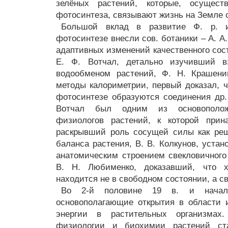
зелёных растений, которые, осущес
фотосинтеза, связывают жизнь на Земле 
Большой вклад в развитие Ф. р. и
фотосинтезе внесли сов. ботаники – А. А
адаптивных изменений качественного сос
Е. Ф. Вотчал, детально изучивший в
водообменом растений, Ф. Н. Крашенин
методы калориметрии, первый доказал, ч
фотосинтезе образуются соединения др.
Вотчал был одним из основополож
физиологов растений, к которой прин
раскрывший роль сосущей силы как реш
баланса растения, В. В. Колкунов, уста
анатомическим строением свекловичного 
В. Н. Любименко, доказавший, что 
находится не в свободном состоянии, а св
Во 2-й половине 19 в. и нача
основополагающие открытия в области 
энергии в растительных организмах
физиологии и биохимии растений ста