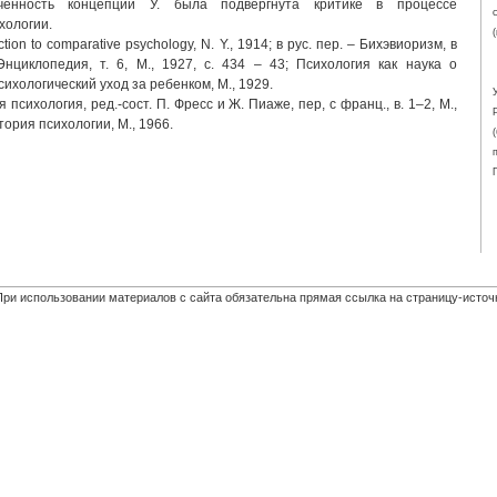
иченность концепции У. была подвергнута критике в процессе
хологии.
ction to comparative psychology, N. Y., 1914; в рус. пер. – Бихэвиоризм, в
нциклопедия, т. 6, М., 1927, с. 434 – 43; Психология как наука о
Психологический уход за ребенком, М., 1929.
сихология, ред.-сост. П. Фресс и Ж. Пиаже, пер, с франц., в. 1–2, М.,
тория психологии, М., 1966.
При использовании материалов с сайта обязательна прямая ссылка на страницу-источ