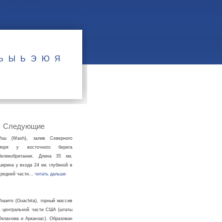
Ъ
Ы
Ь
Э
Ю
Я
Следующие
Уош (Wash), залив Северного
моря у восточного берега
Великобритании. Длина 35 км,
ширина у входа 24 км. глубиной в
средней части…
читать дальше
Уошито (Ouachita), горный массив
в центральной части США (штаты
Оклахома и Арканзас). Образован