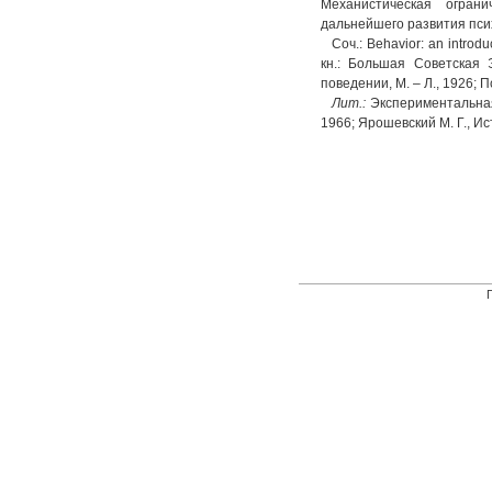
Механистическая огран
дальнейшего развития пси
Соч.: Behavior: an introdu
кн.: Большая Советская Э
поведении, М. – Л., 1926; 
Лит.:
Экспериментальная п
1966; Ярошевский М. Г., Ис