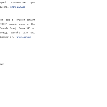
серией параллельных гряд
(высото…
читать дальше
Упа, река в Тульской области
РСФСР, правый приток р. Оки
(бассейн Волги). Длина 345 км,
площадь бассейна 9510 км2.
Протекает в п…
читать дальше
ник