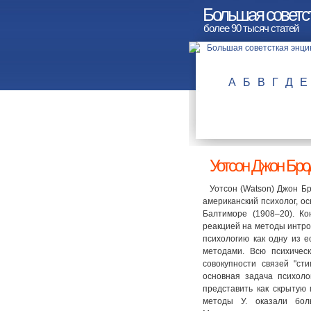
Большая советс
более 90 тысяч статей
А
Б
В
Г
Д
Е
Уотсон Джон Бро
Уотсон (Watson) Джон Бр
американский психолог, о
Балтиморе (1908–20). Ко
реакцией на методы интро
психологию как одну из 
методами. Всю психическ
совокупности связей "ст
основная задача психол
представить как скрытую
методы У. оказали бол