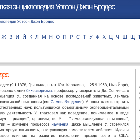
ткая энциклопедия Уотсон Джон Бродес
Ж
З
И
Й
К
Л
М
Н
О
П
Р
С
Т
У
Ф
Х
Ц
Ч
Ш
Щ
дес
одес (9.1.1878, Гринвилл, штат Юж. Каролина, – 25.9.1958, Нью-Йорк),
сновоположник
бихевиоризма
. профессор университета Дж. Хопкинса в
нцепция У., созданная на основе исследований животных, явилась
спективной психологии (см.
Самонаблюдение
)
.
У. попытался построить
естественных наук, пользующихся объективными экспериментальными
ую деятельность У. трактовал как поведение, понимаемое в виде
имул – реакция"; организм, по У., – "самоорганизующаяся машина",
огии – изучение процессов
научения
. Даже мышление У. стремился
 моторную активность, выступающую заместителем действия. Идеи и
ьшое влияние на развитие психологии, прежде всего в США.