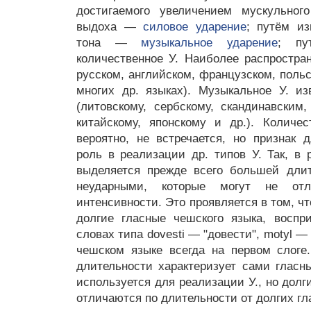
достигаемого увеличением мускульног
выдоха —
силовое ударение
; путём из
тона —
музыкальное ударение
; пу
количественное У. Наиболее распростра
русском, английском, французском, польс
многих др. языках). Музыкальное У. и
(литовскому, сербскому, скандинавским,
китайскому, японскому и др.). Количе
вероятно, не встречается, но признак 
роль в реализации др. типов У. Так, в 
выделяется прежде всего большей дли
неударными, которые могут не отл
интенсивности. Это проявляется в том, ч
долгие гласные чешского языка, воспр
словах типа dovеsti — "довести", motуl — 
чешском языке всегда на первом слоге.
длительности характеризует сами гласн
используется для реализации У., но долг
отличаются по длительности от долгих гл