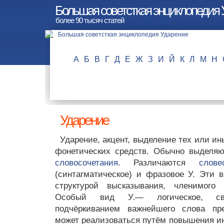
Большая советсткая энциклопедия
более 90 тысяч статей
А
Б
В
Г
Д
Е
Ж
З
И
Й
К
Л
М
Н
Ударение
Ударение, акцент, выделение тех или и
фонетических средств. Обычно выделя
словосочетания
. Различаются
слове
(синтагматическое) и фразовое У. Эти 
структурой высказывания, членимого 
Особый вид У.— логическое, св
подчёркиванием важнейшего слова пре
может реализоваться путём повышения ин