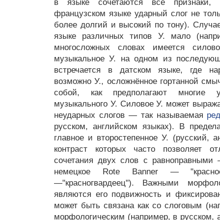
в языке сочетаются все признаки, 
французском языке ударный слог не толь
более долгий и высокий по тону). Случа
языке различных типов У. мало (напр
многосложных словах имеется силов
музыкальное У. на одном из последующ
встречается в датском языке, где 
возможно У., осложнённое гортанной смы
собой, как предполагают многие у
музыкального У. Силовое У. может выраж
неударных слогов — так называемая
ре
русском, английском языках). В предел
главное и второстепенное У. (русский, а
контраст которых часто позволяет о
сочетания двух слов с равноправными
немецкое Rоte Bаnner — "красно
—"красногвардеец"). Важными морфол
являются его подвижность и фиксирова
может быть связана как со слоговым (нап
морфологическим (например, в русском, 