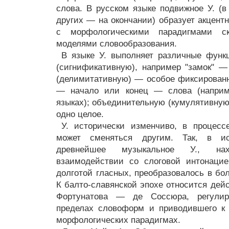
слова. В русском языке подвижное У. (в
других — на окончании) образует акцент
с морфологическими парадигмами с
моделями словообразования.
В языке У. выполняет различные функ
(сигнификативную), например "замок" — 
(делимитативную) — особое фиксированн
— начало или конец — слова (наприме
языках); объединительную (кумулятивную
одно целое.
У. исторически изменчиво, в процесс
может сменяться другим. Так, в ис
древнейшее музыкальное У., на
взаимодействии со слоговой интонаци
долготой гласных, преобразовалось в бо
К балто-славянской эпохе относится дей
Фортунатова — де Соссюра, регулир
пределах словоформ и приводившего к 
морфологических парадигмах.