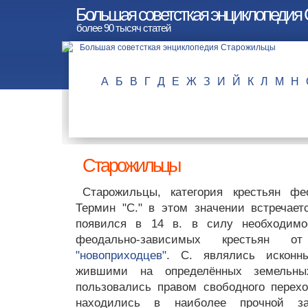
Большая советсткая энциклопедия
более 90 тысяч статей
А
Б
В
Г
Д
Е
Ж
З
И
Й
К
Л
М
Н
Старожильцы
Старожильцы, категория крестьян ф
Термин "С." в этом значении встречает
появился в 14 в. в силу необходимо
феодально-зависимых крестьян о
"новоприходцев"
. С. являлись исконн
жившими на определённых земельны
пользовались правом свободного перехо
находились в наиболее прочной за