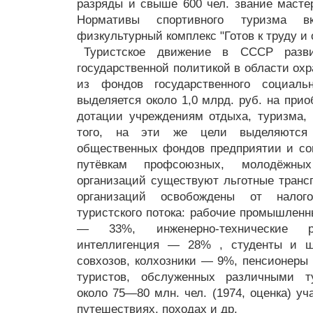
разряды и свыше 600 чел. звание масте
Нормативы спортивного туризма 
физкультурный комплекс "Готов к труду и
Туристское движение в СССР разви
государственной политикой в области охр
из фондов государственного социальн
выделяется около 1,0 млрд. руб. на прио
дотации учреждениям отдыха, туризма, 
того, на эти же цели выделяются
общественных фондов предприятии и со
путёвкам профсоюзных, молодёжны
организаций существуют льготные транс
организаций освобождены от налого
туристского потока: рабочие промышлен
— 33%, инженерно-технические р
интеллигенция — 28% , студенты и 
совхозов, колхозники — 9%, пенсионер
туристов, обслуженных различными ту
около 75—80 млн. чел. (1974, оценка) у
путешествиях, походах и др.