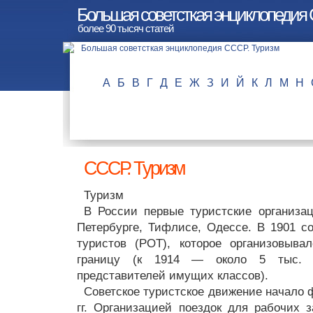
Большая советсткая энциклопедия
более 90 тысяч статей
А
Б
В
Г
Д
Е
Ж
З
И
Й
К
Л
М
Н
СССР. Туризм
Туризм
В России первые туристские организа
Петербурге, Тифлисе, Одессе. В 1901 с
туристов (РОТ), которое организовыва
границу (к 1914 — около 5 тыс. ч
представителей имущих классов).
Советское туристское движение начало 
гг. Организацией поездок для рабочих