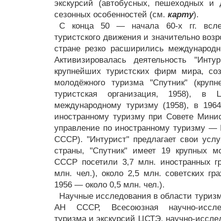
экскурсий (автобусных, пешеходных и 
сезонных особенностей (см.
карту
).
С конца 50 — начала 60-х гг. всле
туристского движения и значительно возр
стране резко расширились международн
Активизировалась деятельность "Инту
крупнейших туристских фирм мира, со
молодёжного туризма "Спутник" (круп
туристская организация, 1958), в
международному туризму (1958), в 196
иностранному туризму при Совете Мини
управление по иностранному туризму —
СССР). "Интурист" предлагает свои услу
страны, "Спутник" имеет 19 крупных м
СССР посетили 3,7 млн. иностранных г
млн. чел.), около 2,5 млн. советских г
1956 — около 0,5 млн. чел.).
Научные исследования в области туризм
АН СССР, Всесоюзная научно-исслед
туризма и экскурсий ЦСТЭ, научно-иссле