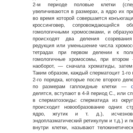
2-м периоде половые клетки (спер
увеличиваются в размерах, а ядро их пр
во время которой совершается конъюгац
кроссинговер, сопровождающийся о
гомологичными хромосомами, и образую
происходят два деления созревани
редукция или уменьшение числа хромос
тетрадах при первом делении к пол
гомологичные хромосомы, при втором 
наоборот, — сначала хроматиды, затем
Таким образом, каждый сперматоцит 1-го 
2-го порядка, которые после второго де
по размерам гаплоидные клетки —
делятся, вступают в 4-й период С., или 
в сперматозоиды: сперматида из округ
происходит новообразование одних стр
ядро, жгутик и т. д.), исчезнов
эндоплазматический ретикулум и т.д.) и 
внутри клетки, называют телокинетиче