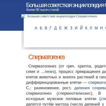
Большая советсткая энциклопедия 
более 90 тысяч статей
А
Б
В
Г
Д
Е
Ж
З
И
Й
К
Л
М
Н
Сперматогенез
Сперматогенез (от греч. sperma, род
семя и
...генез
)
,
процесс превращения д
клеток животных и многих растений в га
дифференцированные клетки —
спермат
С.: размножение, рост,
деления созрев
спермиогенез (спермиотелиозис). В
исходные мужские половые клетки (
сп
делятся путём митоза (число делений у 