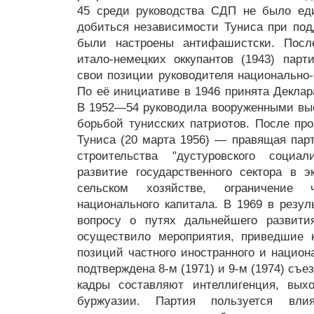
45 среди руководства СДП не было еди
добиться независимости Туниса при подд
были настроены антифашистски. Посл
итало-немецких оккупантов (1943) парт
свои позиции руководителя национально-
По её инициативе в 1946 принята Деклар
В 1952—54 руководила вооруженными вы
борьбой тунисских патриотов. После пр
Туниса (20 марта 1956) — правящая пар
строительства "дустуровского социал
развитие государственного сектора в э
сельском хозяйстве, ограничение 
национального капитала. В 1969 в резул
вопросу о путях дальнейшего развити
осуществило мероприятия, приведшие 
позиций частного иностранного и национ
подтверждена 8-м (1971) и 9-м (1974) съ
кадры составляют интеллигенция, вых
буржуазии. Партия пользуется вли