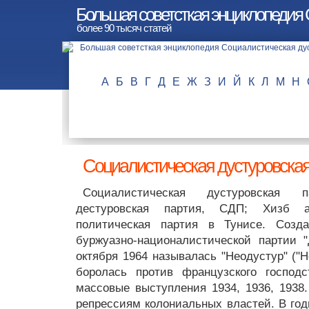
Большая советсткая энциклопедия 
более 90 тысяч статей
А
Б
В
Г
Д
Е
Ж
З
И
Й
К
Л
М
Н
Социалистическая дустуровская
Социалистическая дустуровская п
дестуровская партия, СДП; Хизб ад
политическая партия в Тунисе. Созд
буржуазно-националистической партии "Д
октября 1964 называлась "Неодустур" ("
боролась против французского господс
массовые выступления 1934, 1936, 1938.
репрессиям колониальных властей. В го