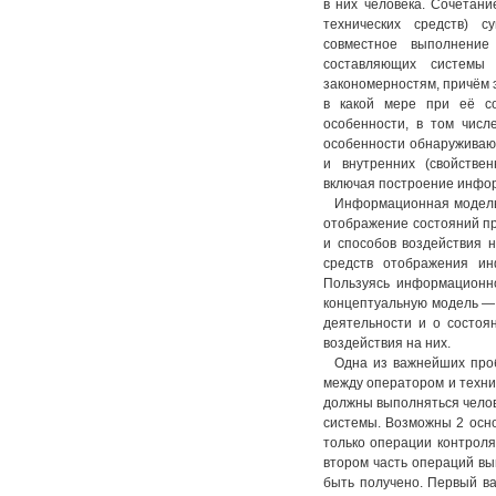
в них человека. Сочетан
технических средств) 
совместное выполнени
составляющих системы 
закономерностям, причём 
в какой мере при её с
особенности, в том числ
особенности обнаруживают
и внутренних (свойстве
включая построение инфо
Информационная модель
отображение состояний пре
и способов воздействия 
средств отображения ин
Пользуясь информационн
концептуальную модель — 
деятельности и о состоян
воздействия на них.
Одна из важнейших проб
между оператором и технич
должны выполняться чело
системы. Возможны 2 осн
только операции контрол
втором часть операций в
быть получено. Первый в