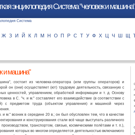
ткая энциклопедия Система "человек и машина"
Ж
З
И
Й
К
Л
М
Н
О
П
Р
С
Т
У
Ф
Х
Ц
Ч
Ш
Щ
к и машина"
шина", состоит из человека-оператора (или группы операторов) и
рой он (они) осуществляет (ют) трудовую деятельность, связанную с
ных ценностей, управлением, обработкой информации и т. д. Основу
овека в С. "ч. и м." составляет его взаимодействие (в соответствии с
й) с предметом труда (объектом управления) и машиной через
ления.
. и м." возник в середине 20 в.; он был обусловлен тем, что в качестве
оектирования и конструирования стали всё чаще выступать различного
производством, транспортом, связью, космическими полётами и т. п.),
рования которых во многом определяется деятельностью включаемого