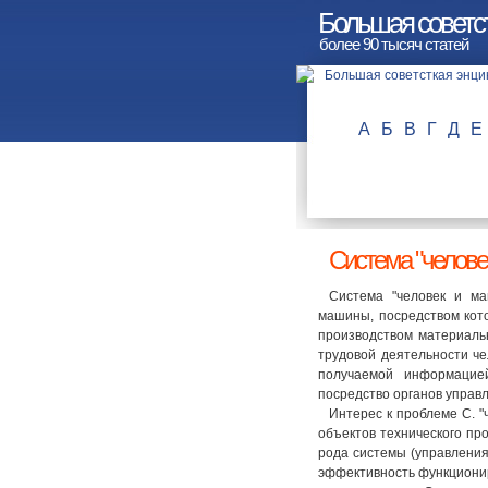
Большая советс
более 90 тысяч статей
А
Б
В
Г
Д
Е
Система "челове
Система "человек и ма
машины, посредством кото
производством материаль
трудовой деятельности чел
получаемой информацие
посредство органов управ
Интерес к проблеме С. "ч
объектов технического пр
рода системы (управления 
эффективность функциони