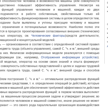
ие способностей человека и возможностей машины (или совокупности
существенно повышает эффективность управления. Несмотря на
е функций управления человеком и машиной, каждая из двух
подчиняется в работе собственным, свойственным только ей
эффективность функционирования системы в целом определяется тем,
оздании были выявлены и учтены присущие человеку и машине
е ограничения и потенциальные возможности. Наиболее полно эти
ся в процессе проектирования согласованных внешних (технических)
нных оператору, см.
Человеческие факторы
)средств деятельности,
рмационной и концептуальной моделей.
 — организованное в соответствии с определённой системой правил
дмета труда (объекта управления), самой С. "ч. и м.", внешней среды
на них. Физически информационные модели реализуются с помощью
формации (см., например,
Отображения информации устройство
)
.
ой моделью, оператор на основе своих знаний и опыта формирует
совокупность собственных представлений о целях и задачах трудовой
иях предмета труда, самой С. "ч. и м.", внешней среды и способов
лем построения С. "ч. и м." — оптимальное распределение функций
ескими средствами, т. е. определение операций (и действий), которые
веком и машиной для обеспечения требуемой эффективности действия
овных варианта распределения функций: в первом человек выполняет
я за машинным процессом решения задачи и утверждает решение; во
ыполняется человеком и машиной совместно, иначе решение не может
ариант — это своего рода параллельная организация взаимодействия