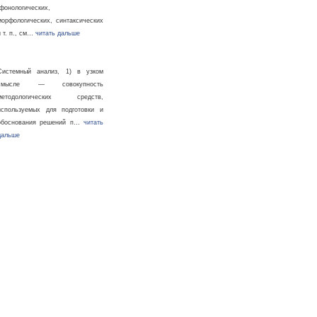
(фонологических,
морфологических, синтаксических
и т. п., см…
читать дальше
Системный анализ, 1) в узком
смысле — совокупность
методологических средств,
используемых для подготовки и
обоснования решений п…
читать
дальше