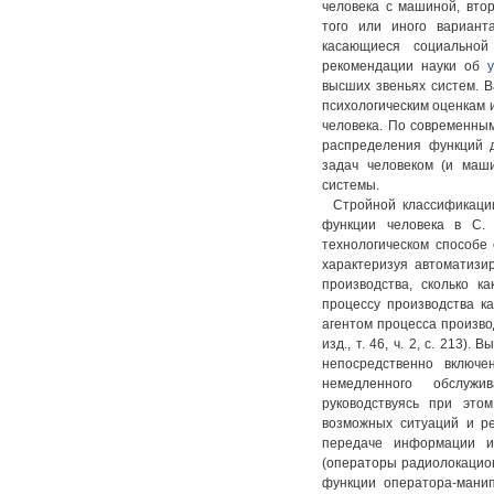
человека с машиной, вто
того или иного вариант
касающиеся социальной
рекомендации науки об
высших звеньях систем. 
психологическим оценкам 
человека. По современны
распределения функций д
задач человеком (и маш
системы.
Стройной классификации
функции человека в С. 
технологическом способе 
характеризуя автоматизи
производства, сколько к
процессу производства ка
агентом процесса производ
изд., т. 46, ч. 2, с. 213)
непосредственно включ
немедленного обслужи
руководствуясь при это
возможных ситуаций и р
передаче информации и 
(операторы радиолокацион
функции оператора-манип