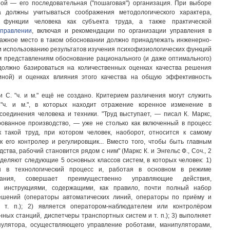
рой — его последовательная ("пошаговая") организация. При выборе
а должны учитываться соображения методологического характера,
 функции человека как субъекта труда, а также практической
управлении
, включая и рекомендации по организации управления в
Важное место в таком обосновании должно принадлежать инженерно-
и использованию результатов изучения психофизиологических функций
м представлениям обоснование рационального (и даже оптимального)
олжно базироваться на количественных оценках качества решения
иной) и оценках влияния этого качества на общую эффективность
 С. "ч. и м." ещё не создано. Критерием различения могут служить
"ч. и м.", в которых находит отражение коренное изменение в
соединения человека и техники. "Труд выступает, — писал К. Маркс,
рованное производство, — уже не столько как включенный в процесс
ак такой труд, при котором человек, наоборот, относится к самому
к его контролер и регулировщик... Вместо того, чтобы быть главным
ства, рабочий становится рядом с ним" (Маркс К. и Энгельс Ф., Соч., 2
. Выделяют следующие 5 основных классов систем, в которых человек: 1)
ен в технологический процесс и, работая в основном в режиме
вания, совершает преимущественно управляющие действия,
м инструкциями, содержащими, как правило, почти полный набор
ешений (операторы автоматических линий, операторы по приёму и
т. п.); 2) является оператором-наблюдателем или контролёром
ных станций, диспетчеры транспортных систем и т. п.); 3) выполняет
улятора, осуществляющего управление роботами, манипуляторами,