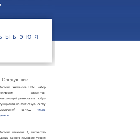
Ъ
Ы
Ь
Э
Ю
Я
Следующие
Система элементов ЭВМ, набор
логических элементов,
позволяющий реализовать любую
функционально-логическую схему
электронной вычи…
читать
дальше
Система языковая, 1) множество
единиц данного языкового уровня