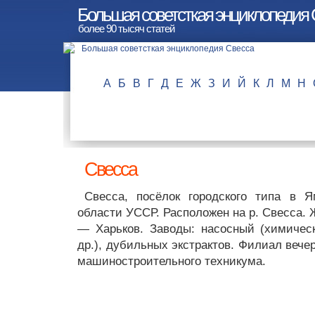
Большая советсткая энциклопедия 
более 90 тысяч статей
А
Б
В
Г
Д
Е
Ж
З
И
Й
К
Л
М
Н
Свесса
Свесса, посёлок городского типа в 
области УССР. Расположен на р. Свесса. 
— Харьков. Заводы: насосный (химичес
др.), дубильных экстрактов. Филиал вече
машиностроительного техникума.