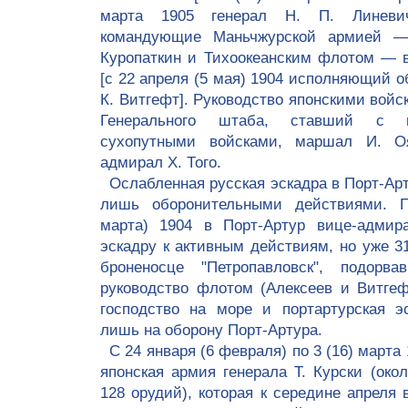
марта 1905 генерал Н. П. Линевич
командующие Маньчжурской армией —
Куропаткин и Тихоокеанским флотом — 
[с 22 апреля (5 мая) 1904 исполняющий о
К. Витгефт]. Руководство японскими вой
Генерального штаба, ставший с 
сухопутными войсками, маршал И. 
адмирал Х. Того.
Ослабленная русская эскадра в Порт-Ар
лишь оборонительными действиями. 
марта) 1904 в Порт-Артур вице-адмир
эскадру к активным действиям, но уже 31
броненосце "Петропавловск", подор
руководство флотом (Алексеев и Витгеф
господство на море и портартурская э
лишь на оборону Порт-Артура.
С 24 января (6 февраля) по 3 (16) марта
японская армия генерала Т. Курски (око
128 орудий), которая к середине апреля