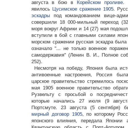
августа в бою в
Корейском проливе
.
явилось
Цусимское сражение 1905
. Рус
эскадры
под командованием вице-адмир
совершили 18 000-мильный переход (3
моря вокруг Африки и 14 (27) мая подошл
вступили в бой с главными силами япон
морском сражении русская эскадра была 
означало "... не только военное пораже
самодержавия" (Ленин В. И., Полное собр
252).
Несмотря на победу, Япония была ист
антивоенные настроения, Россия был
царское правительство стремилось поско
мая 1905 военное правительство обрат
Рузвельту с просьбой о посредничест
которые начались 27 июля (9 август
Портсмуте. 23 августа (5 сентября)
мирный договор 1905
, по которому Рос
японского влияния, передала Японии 
Квантунскую область с Порт-Артуром