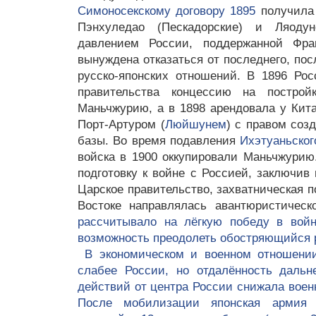
Симоносекскому договору 1895
получила 
Пэнхуледао (Пескадорские) и Ляоду
давлением России, поддержанной Фр
вынуждена отказаться от последнего, пос
русско-японских отношений. В 1896 Рос
правительства концессию на построй
Маньчжурию, а в 1898 арендовала у Кита
Порт-Артуром (
Люйшунем
) с правом соз
базы. Во время подавления
Ихэтуаньског
войска в 1900 оккупировали Маньчжурию
подготовку к войне с Россией, заключив
Царское правительство, захватническая п
Востоке направлялась авантюристичес
рассчитывало на лёгкую победу в вой
возможность преодолеть обостряющийся 
В экономическом и военном отношени
слабее России, но отдалённость дальн
действий от центра России снижала воен
После мобилизации японская армия 