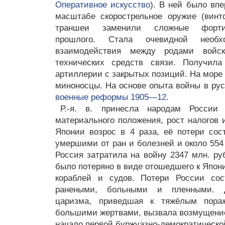
Оперативное искусство
). В ней было вп
масштабе скорострельное оружие (винт
траншеи заменили сложные форти
прошлого. Стала очевидной необх
взаимодействия между родами войс
технических средств связи. Получила
артиллерии с закрытых позиций. На море
миноносцы. На основе опыта войны в ру
военные реформы 1905—12
.
Р.-я. в. принесла народам Росси
материального положения, рост налогов 
Японии возрос в 4 раза, её потери со
умершими от ран и болезней и около 554
Россия затратила на войну 2347 млн. ру
было потеряно в виде отошедшего к Япон
кораблей и судов. Потери России сос
ранеными, больными и пленными. Д
царизма, приведшая к тяжёлым пора
большими жертвами, вызвала возмущение
начало первой буржуазно-демократическ