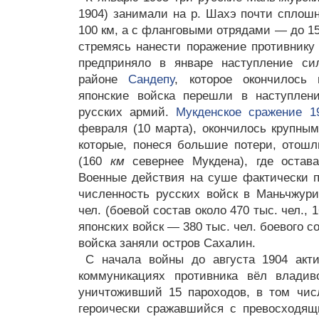
1904) занимали на р. Шахэ почти сплош
100 км, а с фланговыми отрядами — до 1
стремясь нанести поражение противнику 
предприняло в январе наступление си
районе
Сандепу
, которое окончилось 
японские войска перешли в наступлен
русских армий.
Мукденское сражение 1
февраля (10 марта), окончилось крупным
которые, понеся большие потери, отош
(160
км
севернее Мукдена), где остав
Военные действия на суше фактически п
численность русских войск в Маньчжур
чел. (боевой состав около 470 тыс. чел., 
японских войск — 380 тыс. чел. боевого с
войска заняли остров Сахалин.
С начала войны до августа 1904 акт
коммуникациях противника вёл владиво
уничтоживший 15 пароходов, в том чис
героически сражавшийся с превосходящ