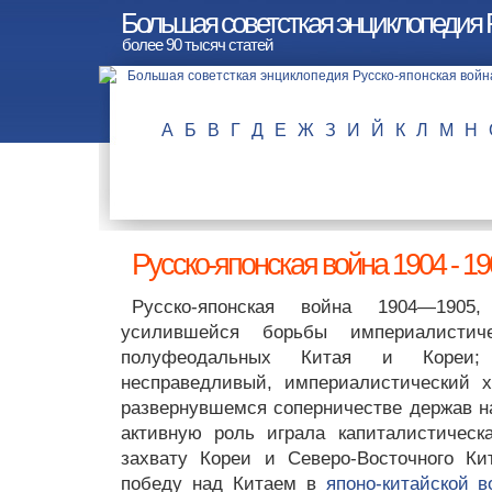
Большая советсткая энциклопедия Р
более 90 тысяч статей
А
Б
В
Г
Д
Е
Ж
З
И
Й
К
Л
М
Н
Русско-японская война 1904 - 19
Русско-японская война 1904—1905
усилившейся борьбы империалистич
полуфеодальных Китая и Кореи; 
несправедливый, империалистический х
развернувшемся соперничестве держав н
активную роль играла капиталистическ
захвату Кореи и Северо-Восточного Ки
победу над Китаем в
японо-китайской 