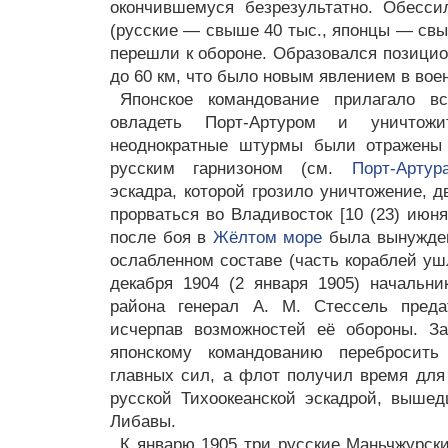
окончившемуся безрезультатно. Обесс
(русские — свыше 40 тыс., японцы — свыш
перешли к обороне. Образовался позици
до 60 км, что было новым явлением в вое
Японское командование прилагало в
овладеть Порт-Артуром и уничтожи
неоднократные штурмы были отражены 
русским гарнизоном (см.
Порт-Артур
эскадра, которой грозило уничтожение, 
прорваться во Владивосток [10 (23) июня
после боя в
Жёлтом море
была вынужден
ослабленном составе (часть кораблей уш
декабря 1904 (2 января 1905) начальник
района генерал А. М. Стессель преда
исчерпав возможностей её обороны. За
японскому командованию перебросит
главных сил, а флот получил время для 
русской Тихоокеанской эскадрой, вышед
Либавы.
К январю 1905 три русские Маньчжурски