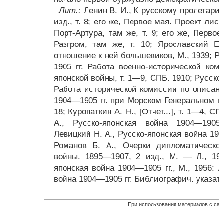
Лит.:
Ленин В. И., К русскому пролетари
изд., т. 8; его же, Первое мая. Проект ли
Порт-Артура, там же, т. 9; его же, Первое
Разгром, там же, т. 10; Ярославский Е
отношение к ней большевиков, М., 1939; 
1905 гг. Работа военно-исторической ко
японской войны, т. 1—9, СПБ. 1910; Русс
Работа исторической комиссии по описа
1904—1905 гг. при Морском Генеральном 
18; Куропаткин А. Н., [Отчет...], т. 1—4,
А., Русско-японская война 1904—1905
Левицкий Н. А., Русско-японская война 190
Романов Б. А., Очерки дипломатическо
войны. 1895—1907, 2 изд., М. — Л., 19
японская война 1904—1905 гг., М., 1956:
война 1904—1905 гг. Библиографич. указат
При использовании материалов с са