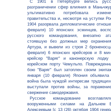
С 1901 в Петербурге велись русск
разграничении сфер влияния в Маньчжу
ультимативно потребовала измен
правительства и, несмотря на уступки Ро
1904 разорвала дипломатические отношен
февраля) 10 японских эсминцев, восп
русского командования, внезапно ат
стоявшую без должных мер охранени
Артура, и вывели из строя 2 броненосца
февраля) 6 японских крейсеров и 8 ми
крейсер
"Варяг" и канонерскую лодку
корейском порту Чемульпо. Поврежденн
бою "Варяг" был затоплен своим экипаж
января (10 февраля) Япония объявила
война была чуждой интересам трудящих
выступали против войны, за поражение
свержение самодержавия.
Русское командование возглавлял
вооруженными силами на Дальнем В
Алексеевым [с 13 (26) октября 1904 генера