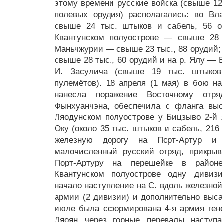
этому времени русские войска (свыше 12
полевых орудия) располагались: во В
свыше 24 тыс. штыков и сабель, 56 о
Квантунском полуострове — свыше 28 
Маньчжурии — свыше 23 тыс., 88 орудий;
свыше 28 тыс., 60 орудий и на р. Ялу — 
И. Засулича (свыше 19 тыс. штыков
пулемётов). 18 апреля (1 мая) в бою на
нанесла поражение Восточному отр
Фынхуанчэна, обеспечила с фланга выс
Ляодунском полуострове у Бицзыво 2-й 
Оку (около 35 тыс. штыков и сабель, 216
железную дорогу на Порт-Артур и
малочисленный русский отряд, прикры
Порт-Артуру на перешейке в райо
Квантунском полуострове одну дивизи
начало наступление на С. вдоль железной
армии (2 дивизии) и дополнительно выса
июле была сформирована 4-я армия гене
Ляоян через горные перевалы наступа