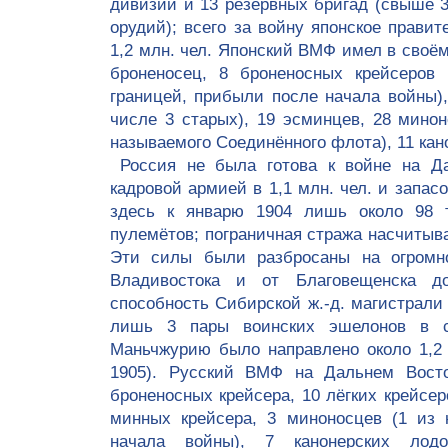
дивизий и 13 резервных бригад (свыше 3
орудий); всего за войну японское прави
1,2 млн. чел. Японский ВМФ имел в своём
броненосец, 8 броненосных крейсеров 
границей, прибыли после начала войны),
числе 3 старых), 19 эсминцев, 28 минон
называемого Соединённого флота), 11 кан
Россия не была готова к войне на Да
кадровой армией в 1,1 млн. чел. и запасо
здесь к январю 1904 лишь около 98 т
пулемётов; пограничная стража насчитыва
Эти силы были разбросаны на огромн
Владивостока и от Благовещенска до
способность Сибирской ж.-д. магистрали
лишь 3 пары воинских эшелонов в с
Маньчжурию было направлено около 1,2 
1905). Русский ВМФ на Дальнем Восто
броненосных крейсера, 10 лёгких крейсер
минных крейсера, 3 миноносцев (1 из 
начала войны), 7 канонерских лодо