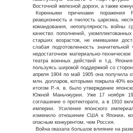
Восточной железной дороги, а также южну
Коренными причинами поражения 
реакционность и гнилость царизма, несп
командования, непопулярность войны с
качество пополнений, укомплектованны
старших возрастов, не имевшими доста
слабая подготовленность значительной 
недостаточное материально-техническое 
театра военных действий и т.д. Япони
пользуясь широкой поддержкой со сторо
апреля 1904 по май 1905 она получила о
млн. долларов, которыми покрыла 40% в
итогом Р.-я. в. было утверждение японс
Южной Маньчжурии. Уже 17 ноября 19
соглашение о протекторате, а в 1910 вк
империи. Усиление японского империа
изменило отношение США к Японии, ко
опасным конкурентом, чем Россия.
Война оказала большое влияние на разви