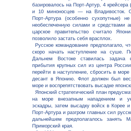
базировалось на Порт-Артур, 4 крейсера 
и 10 миноносцев — на Владивосток. О
Порт-Артура (особенно сухопутные) н
необеспеченную силами и средствами а
царское правительство считало Япо
позволило застать себя врасплох.
Русское командование предполагало, чт
скоро начать наступление на суше. П
Дальнем Востоке ставилась задача 
прибытия крупных сил из центра России 
перейти в наступление, сбросить в море
десант в Японию. Флот должен был вес
море и воспрепятствовать высадке японск
Японский стратегический план предусма
на море внезапным нападением и ун
эскадры, затем высадку войск в Корее 
Порт-Артура и разгром главных сил русск
дальнейшем предполагалось занять М
Приморский края.