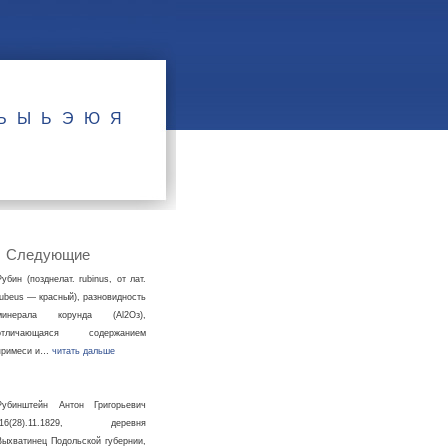
Ъ
Ы
Ь
Э
Ю
Я
Следующие
Рубин (позднелат. rubinus, от лат.
rubeus — красный), разновидность
минерала корунда (Al2Oз),
отличающаяся содержанием
примеси и…
читать дальше
Рубинштейн Антон Григорьевич
[16(28).11.1829, деревня
Выхватинец Подольской губернии,