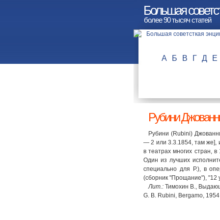
Большая советс
более 90 тысяч статей
А
Б
В
Г
Д
Е
Рубини Джованни
Рубини (Rubini) Джованн
— 2 или 3.3.1854, там же]
в театрах многих стран, 
Один из лучших исполнит
специально для Р.), в оп
(сборник "Прощание"), "12
Лит.:
Тимохин В., Выдающи
G. В. Rubini, Bergamo, 1954