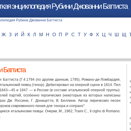
ткая энциклопедия Рубини Джованни Баттиста
Ж
З
И
Й
К
Л
М
Н
О
П
Р
С
Т
У
Ф
Х
Ц
Ч
Ш
Щ
 Баттиста
и Баттиста [7.4.1794 (по другим данным, 1795), Романо-ди-Ломбардия,
, итальянский певец (тенор). Дебютировал на оперной сцене в 1814. Пел
в 1843—45 и 1847 — в России (в составе итальянской оперной труппы).
елей партий, особенно героических (некоторые из которых написаны
ерах Дж. Россини, Г. Доницетти, В. Беллини. Автор лирических песен
 уроков современного пения для тенора и сопрано".
еся итальянские певцы. Очерки, М., 1962; Traini С., Il cigho di Romano:
.