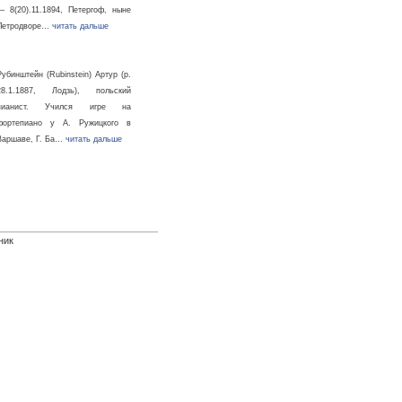
— 8(20).11.1894, Петергоф, ныне
Петродворе…
читать дальше
Рубинштейн (Rubinstein) Артур (р.
28.1.1887, Лодзь), польский
пианист. Учился игре на
фортепиано у А. Ружицкого в
Варшаве, Г. Ба…
читать дальше
ник