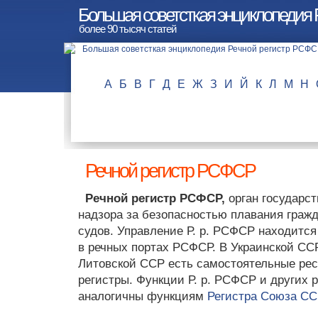
Большая советсткая энциклопедия
более 90 тысяч статей
А
Б
В
Г
Д
Е
Ж
З
И
Й
К
Л
М
Н
Речной регистр РСФСР
Речной регистр РСФСР,
орган государст
надзора за безопасностью плавания граж
судов. Управление Р. р. РСФСР находится
в речных портах РСФСР. В Украинской СС
Литовской ССР есть самостоятельные рес
регистры. Функции Р. р. РСФСР и других 
аналогичны функциям
Регистра Союза СС