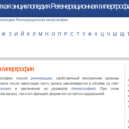
ткая энциклопедия Регенерационная гипертроф
Ж
З
И
Й
К
Л
М
Н
О
П
Р
С
Т
У
Ф
Х
Ц
Ч
Ш
Щ
 гипертрофия
ртрофия, способ
регенерации
, свойственный внутренним органам
вшаяся после ампутации часть органа увеличивается в объёме за счёт
плазия
) и увеличения их размеров (
гипертрофия
). При этом
ём органа, так и его функция; форма его остаётся нарушенной.