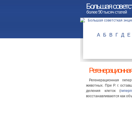
Большая советс
более 90 тысяч статей
А
Б
В
Г
Д
Е
Регенерационная
Регенерационная гипе
животных. При Р. г. оста
деления клеток (
гипер
восстанавливаются как объ