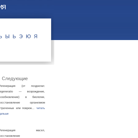
ия
Ъ
Ы
Ь
Э
Ю
Я
Следующие
Регенерация (от позднелат.
regeneratio — возрождение,
возобновление) в биологии,
восстановление организмом
утраченных или повреж…
читать
дальше
Регенерация масел,
восстановление