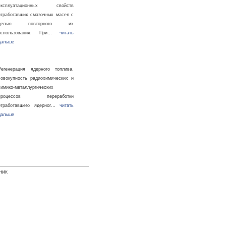
эксплуатационных свойств
отработавших смазочных масел с
целью повторного их
использования. При…
читать
дальше
Регенерация ядерного топлива,
совокупность радиохимических и
химико-металлургических
процессов переработки
отработавшего ядерног…
читать
дальше
ник