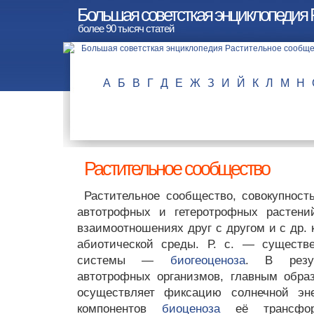
Большая советсткая энциклопедия 
более 90 тысяч статей
А
Б
В
Г
Д
Е
Ж
З
И
Й
К
Л
М
Н
Растительное сообщество
Растительное сообщество, совокупность
автотрофных и гетеротрофных растени
взаимоотношениях друг с другом и с др.
абиотической среды. Р. с. — существ
системы —
биогеоценоза
. В резул
автотрофных организмов, главным образ
осуществляет фиксацию солнечной эн
компонентов
биоценоза
её трансфор