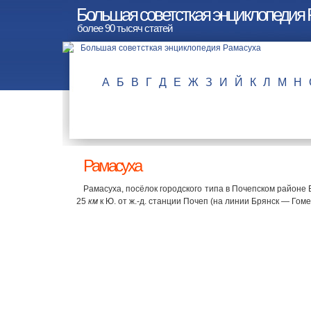
Большая советсткая энциклопедия
более 90 тысяч статей
А
Б
В
Г
Д
Е
Ж
З
И
Й
К
Л
М
Н
Рамасуха
Рамасуха, посёлок городского типа в Почепском районе
25
км
к Ю. от ж.-д. станции Почеп (на линии Брянск — Гоме