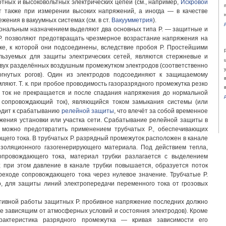
тных и высоковольтных электрических цепей (см., например,
Искровой
ют также при измерении высоких напряжений, а иногда — в качестве
жения в вакуумных системах (см. в ст.
Вакуумметрия
).
иональным назначением выделяют два основных типа Р. — защитные и
. позволяют предотвращать чрезмерное возрастание напряжения на
ке, к которой они подсоединены, вследствие пробоя Р. Простейшими
ользуемых для защиты электрических сетей, являются стержневые и
 двух разделённых воздушным промежутком электродов (соответственно
огнутых рогов). Один из электродов подсоединяют к защищаемому
мляют. Т. к. при пробое проводимость газоразрядного промежутка резко
й ток не прекращается и после спадания напряжения до нормальной
н. сопровождающий ток), являющийся током замыкания системы (или
водит к срабатыванию
релейной защиты
, что влечёт за собой временное
жения установки или участка сети. Срабатывание релейной защиты в
 можно предотвратить применением трубчатых Р., обеспечивающих
щего тока. В трубчатых Р. разрядный промежуток расположен в канале
изоляционного газогенерирующего материала. Под действием тепла,
опровождающего тока, материал трубки разлагается с выделением
; при этом давление в канале трубки повышается, образуется поток
ереходе сопровождающего тока через нулевое значение. Трубчатые Р.
о, для защиты линий электропередачи переменного тока от грозовых
тивной работы защитных Р. пробивное напряжение последних должно
е зависящим от атмосферных условий и состояния электродов). Кроме
характеристика разрядного промежутка — кривая зависимости его