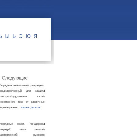
Ъ
Ы
Ь
Э
Ю
Я
Следующие
Разрядник вентильный, разрядник,
предназначенный для защиты
электрооборудования сетей
переменного тока от различных
перенапряжен…
читать дальше
Разрядные книги, "государевы
разряды", книги записей
распоряжений русского