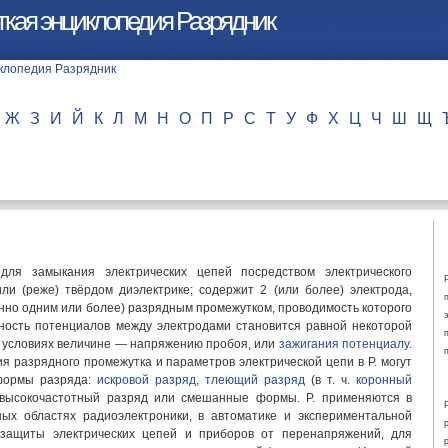
ткая энциклопедия Разрядник
Ж
З
И
Й
К
Л
М
Н
О
П
Р
С
Т
У
Ф
Х
Ц
Ч
Ш
Щ
 для замыкания электрических цепей посредством электрического
или (реже) твёрдом диэлектрике; содержит 2 (или более) электрода,
нно одним или более) разрядным промежутком, проводимость которого
зность потенциалов между электродами становится равной некоторой
 условиях величине — напряжению пробоя, или
зажигания потенциалу
.
ия разрядного промежутка и параметров электрической цепи в Р. могут
формы разряда:
искровой разряд
,
тлеющий разряд
(в т. ч.
коронный
 высокочастотный разряд или смешанные формы. Р. применяются в
ных областях радиоэлектроники, в автоматике и экспериментальной
 защиты электрических цепей и приборов от перенапряжений, для