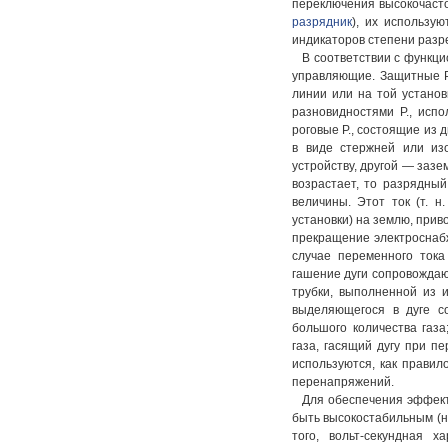
переключения высокочасто
разрядник
), их использу
индикаторов степени разре
В соответствии с функц
управляющие. Защитные Р
линии или на той установ
разновидностями Р., исп
роговые Р., состоящие из
в виде стержней или из
устройству, другой — зазе
возрастает, то разрядны
величины. Этот ток (т. 
установки) на землю, при
прекращение электроснаб
случае переменного тока
гашение дуги сопровождаю
трубки, выполненной из 
выделяющегося в дуге с
большого количества газа
газа, гасящий дугу при п
используются, как правил
перенапряжений.
Для обеспечения эффек
быть высокостабильным (н
того, вольт-секундная 