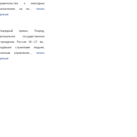
правительства о ежегодных
назначениях на во…
читать
дальше
Разрядный приказ, Разряд,
центральное государственное
учреждение России 16—17 вв.,
ведавшее служилыми людьми,
военным управление…
читать
дальше