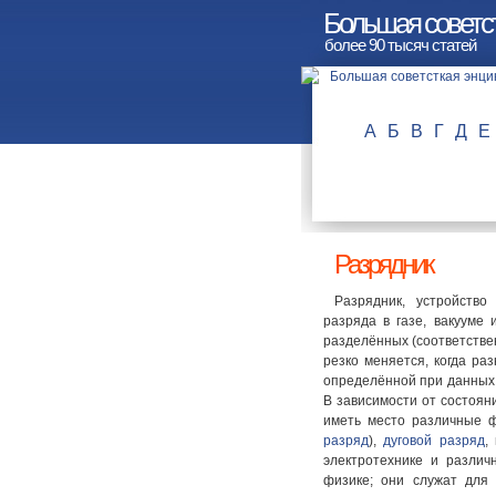
Большая советс
более 90 тысяч статей
А
Б
В
Г
Д
Е
Разрядник
Разрядник, устройство
разряда в газе, вакууме 
разделённых (соответстве
резко меняется, когда ра
определённой при данных
В зависимости от состоян
иметь место различные 
разряд
),
дуговой разряд
,
электротехнике и различ
физике; они служат для