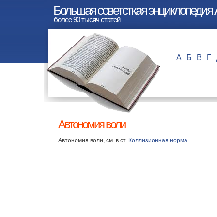
Большая советсткая энциклопедия 
более 90 тысяч статей
А
Б
В
Г
Автономия воли
Автономия воли, см. в ст.
Коллизионная норма
.