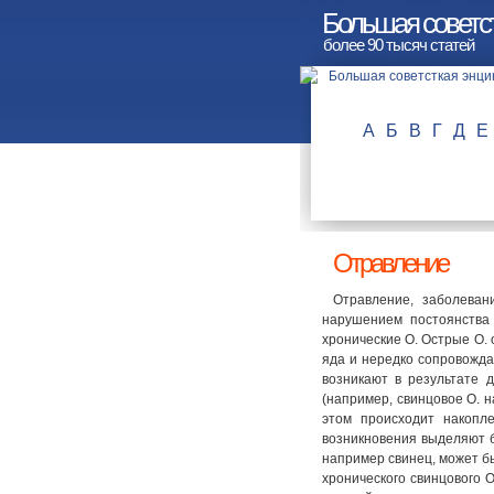
Большая советс
более 90 тысяч статей
А
Б
В
Г
Д
Е
Отравление
Отравление, заболеван
нарушением постоянства
хронические О. Острые О.
яда и нередко сопровожд
возникают в результате 
(например, свинцовое О. 
этом происходит накопл
возникновения выделяют 
например свинец, может б
хронического свинцового О