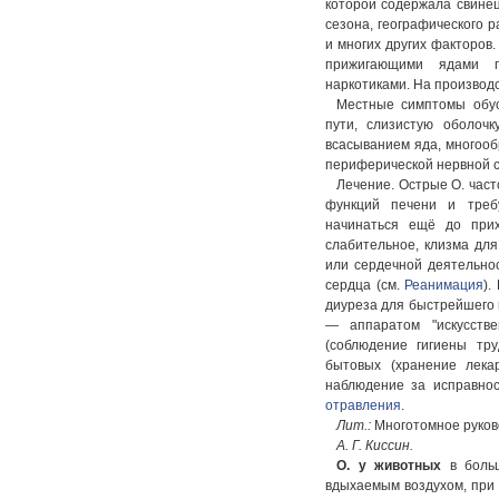
которой содержала свинец 
сезона, географического 
и многих других факторов
прижигающими ядами п
наркотиками. На производс
Местные симптомы обус
пути, слизистую оболоч
всасыванием яда, многообр
периферической нервной с
Лечение. Острые О. час
функций печени и треб
начинаться ещё до при
слабительное, клизма дл
или сердечной деятельно
сердца (см.
Реанимация
).
диуреза для быстрейшего 
— аппаратом "искусств
(соблюдение гигиены тру
бытовых (хранение лека
наблюдение за исправност
отравления
.
Лит.:
Многотомное руковод
А. Г. Киссин.
О. у животных
в больш
вдыхаемым воздухом, при 