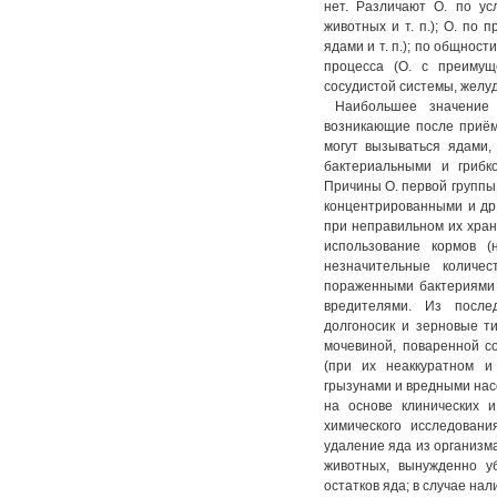
нет. Различают О. по ус
животных и т. п.); О. по
ядами и т. п.); по общнос
процесса (О. с преимущ
сосудистой системы, желудо
Наибольшее значение
возникающие после приём
могут вызываться ядами,
бактериальными и грибк
Причины О. первой группы
концентрированными и др
при неправильном их хран
использование кормов (
незначительные количес
пораженными бактериями
вредителями. Из после
долгоносик и зерновые т
мочевиной, поваренной с
(при их неаккуратном и
грызунами и вредными нас
на основе клинических и
химического исследован
удаление яда из организм
животных, вынужденно у
остатков яда; в случае на