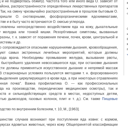
и не подверглась обжигу). Частота того или иного вида О. зависит от
района, распространённости определённых лекарственных препаратов
. Так, на смену чрезвычайно распространённым в прошлом бытовым О.
ришли О. снотворными, фосфорорганическими ядохимикатами,
тве и в быту часто встречаются О. окисью углерода.
ловлены непосредственно воздействием яда на кожу, дыхательные
ку желудка или тонкой кишки. Резорбтивные симптомы, вызванные
азны, т. к. зависят от поражения печени, почек, крови, центральной и
истемы и др.
то сопровождаются опасными нарушениями дыхания, кровообращения,
уют самых экстренных лечебных мероприятий, которые должны
хода врача. Необходимы промывание желудка, вызывание рвоты,
я быстрейшего удаления невсосавшегося яда; при остановке дыхания
сти должны применяться искусственное дыхание и непрямой массаж
 В стационарных условиях пользуются методами т. н. форсированного
выделения циркулирующего в крови яда, а при некоторых отравлениях
енная почка". Важна профилактика О. — как профессиональных
да на производстве, периодические медицинские осмотры), так и
рств и сильнодействующих средств в местах, недоступных детям,
ью дымоходов, газовых колонок, плит и т. д.). См. также
Пищевые
ство по внутренним болезням, т. 10, М., [1963].
инстве случаев возникает при поступлении яда извне: с кормом,
укусах ядовитых животных, через кожу. Общепринятой классификации