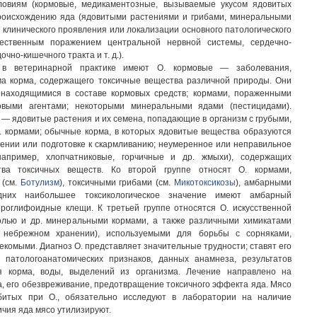
ловиям (кормовые, медикаментозные, вызываемые укусом ядовитых
 происхождению яда (ядовитыми растениями и грибами, минеральными
ти клинического проявления или локализации основного патологического
ественным поражением центральной нервной системы, сердечно-
чно-кишечного тракта и т. д.).
 в ветеринарной практике имеют О. кормовые — заболевания,
а корма, содержащего токсичные вещества различной природы. Они
 находящимися в составе кормовых средств; кормами, пораженными
овыми агентами; некоторыми минеральными ядами (пестицидами).
 — ядовитые растения и их семена, попадающие в организм с грубыми,
. кормами; обычные корма, в которых ядовитые вещества образуются
ении или подготовке к скармливанию; неумеренное или неправильное
например, хлопчатниковые, горчичные и др. жмыхи), содержащих
тва токсичных веществ. Ко второй группе относят О. кормами,
 (см.
Ботулизм
), токсичными грибами (см.
Микотоксикозы
), амбарными
дних наибольшее токсикологическое значение имеют амбарный
ироглифоидные клещи. К третьей группе относятся О. искусственной
олью и др. минеральными кормами, а также различными химикатами
 небрежном хранении), используемыми для борьбы с сорняками,
екомыми. Диагноз О. представляет значительные трудности; ставят его
 патологоанатомических признаков, данных анамнеза, результатов
ия корма, воды, выделений из организма. Лечение направлено на
а, его обезвреживание, предотвращение токсичного эффекта яда. Мясо
битых при О., обязательно исследуют в лаборатории на наличие
личия яда мясо утилизируют.