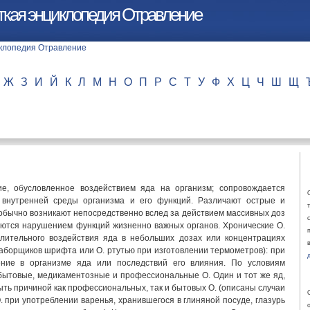
ткая энциклопедия Отравление
Ж
З
И
Й
К
Л
М
Н
О
П
Р
С
Т
У
Ф
Х
Ц
Ч
Ш
Щ
ие, обусловленное воздействием яда на организм; сопровождается
 внутренней среды организма и его функций. Различают острые и
 обычно возникают непосредственно вслед за действием массивных доз
аются нарушением функций жизненно важных органов. Хронические О.
длительного воздействия яда в небольших дозах или концентрациях
наборщиков шрифта или О. ртутью при изготовлении термометров): при
ение в организме яда или последствий его влияния. По условиям
бытовые, медикаментозные и профессиональные О. Один и тот же яд,
ыть причиной как профессиональных, так и бытовых О. (описаны случаи
. при употреблении варенья, хранившегося в глиняной посуде, глазурь