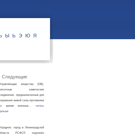
Ъ
Ы
Ь
Э
Ю
Я
Следующие
Отравляющие вещества (ОВ),
токсичные химические
соединения, предназначенные для
поражения живой силы противника
во время военных…
читать
дальше
Отрадное, город в Ленинградской
области РСФСР, подчинён