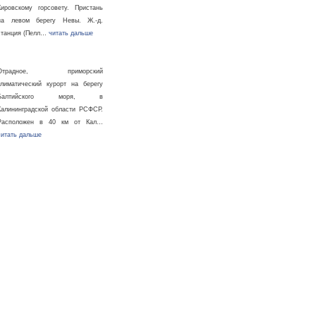
Кировскому горсовету. Пристань
на левом берегу Невы. Ж.-д.
станция (Пелл…
читать дальше
Отрадное, приморский
климатический курорт на берегу
Балтийского моря, в
Калининградской области РСФСР.
Расположен в 40 км от Кал…
читать дальше