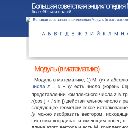
Большая советсткая энциклопедия 
более 90 тысяч статей
А
Б
В
Г
Д
Е
Ж
З
И
Й
К
Л
М
Н
Модуль (в математике)
Модуль в математике, 1) М. (или абсол
числа
z
=
х
+
iy
есть число
(корень бе
представлении комплексного числа
z
в тр
r
(cos j +
i
sin j) действительное число
r
ра
следующее геометрическое истолкование
iy
можно изобразить вектором, исходящи
системы координат и имеющим конец в т
длина этого вектора и есть М. комплексно