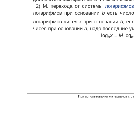
2) М. перехода от системы
логарифмов
логарифмов при основании
b
есть числ
логарифмов чисел
х
при основании
b
, ес
чисел при основании
а
, надо последние у
log
x
=
М
log
b
a
При использовании материалов с са