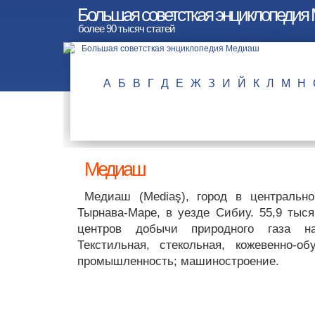
Большая советсткая энциклопедия
более 90 тысяч статей
А
Б
В
Г
Д
Е
Ж
З
И
Й
К
Л
М
Н
Медиаш
Медиаш (Mediaş), город в центральн
Тырнава-Маре, в уезде Сибиу. 55,9 тыся
центров добычи природного газа на
Текстильная, стекольная, кожевенно-о
промышленность; машиностроение.