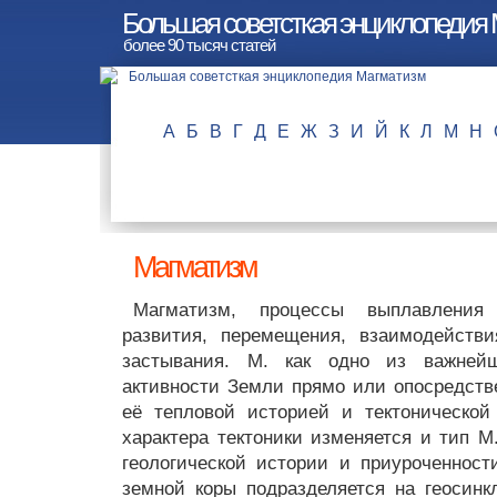
Большая советсткая энциклопедия
более 90 тысяч статей
А
Б
В
Г
Д
Е
Ж
З
И
Й
К
Л
М
Н
Магматизм
Магматизм, процессы выплавлени
развития, перемещения, взаимодейств
застывания. М. как одно из важней
активности Земли прямо или опосредстве
её тепловой историей и тектоническо
характера тектоники изменяется и тип М
геологической истории и приуроченност
земной коры подразделяется на геосин