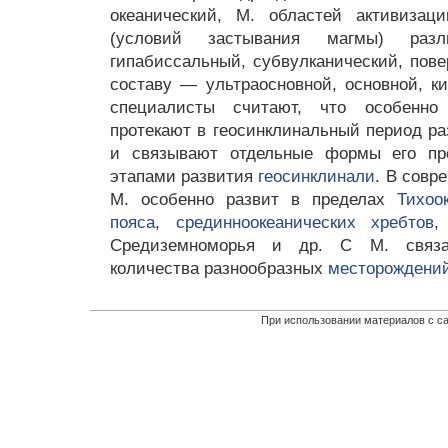
океанический, М. областей активизац
(условий застывания магмы) раз
гипабиссальный, субвулканический, пове
составу — ультраосновной, основной, к
специалисты считают, что особенно
протекают в геосинклинальный период ра
и связывают отдельные формы его пр
этапами развития
геосинклинали
. В совр
М. особенно развит в пределах
Тихоо
пояса
,
срединноокеанических хребтов
,
Средиземноморья и др. С М. связа
количества разнообразных
месторождений
При использовании материалов с са