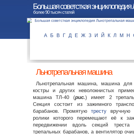
Большая советсткая энциклопедия
более 90 тысяч статей
А
Б
В
Г
Д
Е
Ж
З
И
Й
К
Л
М
Н
Льнотрепальная машина
Льнотрепальная машина, машина для 
костры и других неволокнистых прим
машина ТЛ-40 (
рис.
) имеет 2 трепаль
Секция состоит из зажимного трансп
барабанов. Промятую
тресту
вручную п
ролики которого перемещают её к заж
передвижении вдоль секций треста 
трепальных барабанов, а вентилятор очи