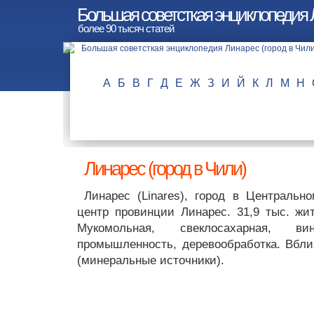
Большая советсткая энциклопедия Л
более 90 тысяч статей
А
Б
В
Г
Д
Е
Ж
З
И
Й
К
Л
М
Н
Линарес (город в Чили)
Линарес (Linares), город в Централь
центр провинции Линарес. 31,9 тыс. жит
Мукомольная, свеклосахарная, вин
промышленность, деревообработка. Вбл
(минеральные источники).