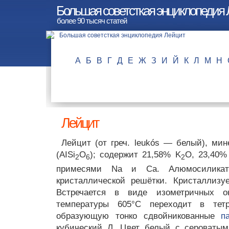
Большая советсткая энциклопедия
более 90 тысяч статей
А
Б
В
Г
Д
Е
Ж
З
И
Й
К
Л
М
Н
Лейцит
Лейцит (от греч. leukós — белый), мин
(AISi
O
); содержит 21,58% K
O, 23,40%
2
6
2
примесями Na и Ca. Алюмосиликат 
кристаллической решётки. Кристаллизу
Встречается в виде изометричных о
температуры 605°С переходит в тет
образующую тонко сдвойникованные
п
кубический Л. Цвет белый с сероватым