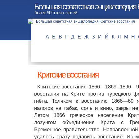
Большая советсткая энциклопедия 
более 90 тысяч статей
А
Б
В
Г
Д
Е
Ж
З
И
Й
К
Л
М
Н
Критские восстания
Критские восстания 1866—1869, 1896—9
восстания на Крите против турецкого ф
гнёта. Толчком к восстанию 1866—69 
налогов на табак, соль и вино, закрытие
Летом 1866 греческое население Кри
лозунгом объединения Крита с Гре
Временное правительство. Направленной
удалось сразу подавить восстание. Из м