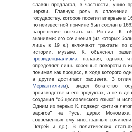
славян предлагал, в частности, унию п
церкви. Главную роль в сплочении 
государству, которое посетил впервые в 1
по неизвестной причине был сослан в 166
разрешение выехать из России. К. об
знаниями: его сочинения (из которых бо
лишь в 19 в.) включают трактаты по 
истории, музыке. К. объяснял разв
провиденциализма
, полагая, однако, 
определяет лишь коренные повороты в 
понимал как процесс, в ходе которого од
а другие достигают расцвета. В отлич
Меркантилизм
)
,
видел богатство госу
производстве и его продуктах, а не в де
создания "общеславянского языка" и испо
Одним из первых К. подверг критике лето
варягов" на Русь, дарах Мономаха,
современных ему иностранных сочинени
Петрей и др.). В политических статья