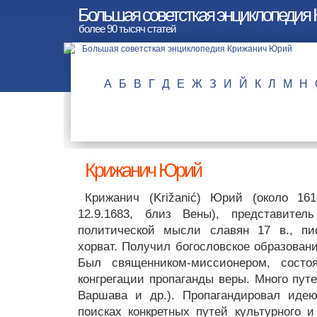
Большая советсткая энциклопедия
более 90 тысяч статей
А
Б
В
Г
Д
Е
Ж
З
И
Й
К
Л
М
Н
Крижанич Юрий
Крижанич (Križanić) Юрий (около 16
12.9.1683, близ Вены), представител
политической мысли славян 17 в., пи
хорват. Получил богословское образовани
Был священником-миссионером, состо
конгрегации пропаганды веры. Много пут
Варшава и др.). Пропагандировал идею
поисках конкретных путей культурного и