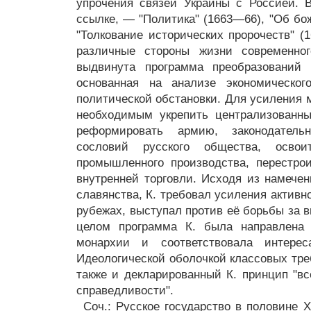
упрочения связей Украины с Россией. 
ссылке, — "Политика" (1663—66), "Об бо
"Толкование исторических пророчеств" (
различные стороны жизни современног
выдвинута программа преобразований 
основанная на анализе экономическог
политической обстановки. Для усиления 
необходимым укрепить централизованны
реформировать армию, законодатель
сословий русского общества, осво
промышленного производства, перестро
внутренней торговли. Исходя из намече
славянства, К. требовал усиления активн
рубежах, выступал против её борьбы за 
целом программа К. была направлена 
монархии и соответствовала интерес
Идеологической оболочкой классовых тре
также и декларированный К. принцип "вс
справедливости".
Соч.: Русское государство в половине X