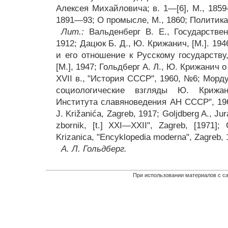
Алексея Михайловича; в. 1—[6], М., 1859
1891—93; О промысле, М., 1860; Политика, [
Лит.:
Вальденберг В. Е., Государстве
1912; Дацюк Б. Д., Ю. Крижанич, [М.]. 194
и его отношение к Русскому государству,
[М.], 1947; Гольдберг А. Л., Ю. Крижанич
XVII в., "История СССР", 1960, №6; Морд
социологические взгляды Ю. Крижан
Института славяноведения АН СССР", 1963,
J. Križanića, Zagreb, 1917; Goljdberg A., Juraj
zbornik, [t.] XXI—XXII", Zagreb, [1971]; 
Krizanica, "Encyklopedia moderna", Zagreb,
А. Л. Гольдберг.
При использовании материалов с са