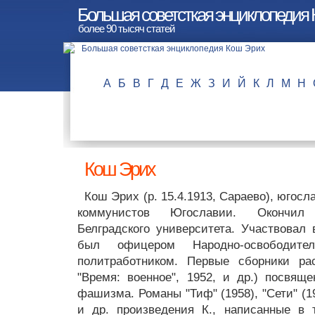
Большая советсткая энциклопедия
более 90 тысяч статей
А
Б
В
Г
Д
Е
Ж
З
И
Й
К
Л
М
Н
Кош Эрих
Кош Эрих (р. 15.4.1913, Сараево), югос
коммунистов Югославии. Окончил
Белградского университета. Участвовал
был офицером Народно-освободите
политработником. Первые сборники рас
"Время: военное", 1952, и др.) посвящ
фашизма. Романы "Тиф" (1958), "Сети" (19
и др. произведения К., написанные в 