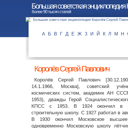
Большая советсткая энциклопедия 
более 90 тысяч статей
А
Б
В
Г
Д
Е
Ж
З
И
Й
К
Л
М
Н
Королёв Сергей Павлович
Королёв Сергей Павлович [30.12.190
14.1.1966, Москва], советский учён
космических систем, академик АН СССР
1953), дважды Герой Социалистическог
КПСС с 1953. В 1924 окончил в О
строительную школу. С 1927 работал в а
В 1930 окончил Московское высшее
одновременно Московскую школу лётчи