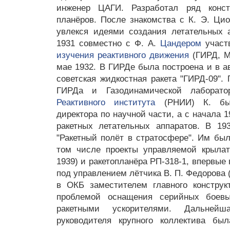
инженер ЦАГИ. Разработал ряд конс
планёров. После знакомства с К. Э. Цио
увлекся идеями создания летательных а
1931 совместно с Ф. А.
Цандером
участ
изучения реактивного движения
(ГИРД, Мо
мае 1932. В ГИРДе была построена и в а
советская жидкостная ракета "ГИРД-09".
ГИРДа и Газодинамической лаборато
Реактивного института
(РНИИ) К. был
директора по научной части, а с начала 
ракетных летательных аппаратов. В 19
"Ракетный полёт в стратосфере". Им был
том числе проекты управляемой крылат
1939) и ракетопланёра РП-318-1, впервы
под управлением лётчика В. П. Федорова 
в ОКБ заместителем главного конструк
проблемой оснащения серийных боев
ракетными ускорителями. Дальнейш
руководителя крупного коллектива бы