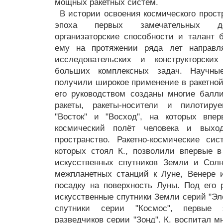
мощных ракетных систем.
В истории освоения космического прост
эпоха первых замечательных до
организаторские способности и талант 
ему на протяжении ряда лет направля
исследовательских и конструкторски
больших комплексных задач. Научны
получили широкое применение в ракетной
его руководством созданы многие балл
ракеты, ракеты-носители и пилотиру
"Восток" и "Восход", на которых впе
космический полёт человека и выхо
пространство. Ракетно-космические си
которых стоял К., позволили впервые 
искусственных спутников Земли и Солн
межпланетных станций к Луне, Венере 
посадку на поверхность Луны. Под его
искусственные спутники Земли серий "Эле
спутники серии "Космос", первые 
разведчиков серии "Зонд". К. воспитал 