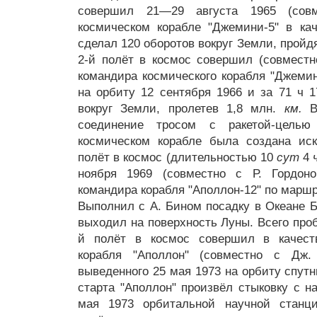
совершил 21—29 августа 1965 (со
космическом корабле "Джемини-5" в кач
сделал 120 оборотов вокруг Земли, пройд
2-й полёт в космос совершил (совместн
командира космического корабля "Джемин
на орбиту 12 сентября 1966 и за 71 ч 
вокруг Земли, пролетев 1,8 млн.
км.
В 
соединение тросом с ракетой-цель
космическом корабле была создана иск
полёт в космос (длительностью 10
сут
4
ноября 1969 (совместно с Р. Гордо
командира корабля "Аполлон-12" по марш
Выполнил с А. Бином посадку в Океане Б
выходил на поверхность Луны. Всего про
й полёт в космос совершил в качеств
корабля "Аполлон" (совместно с Дж
выведенного 25 мая 1973 на орбиту спут
старта "Аполлон" произвёл стыковку с н
мая 1973 орбитальной научной станци