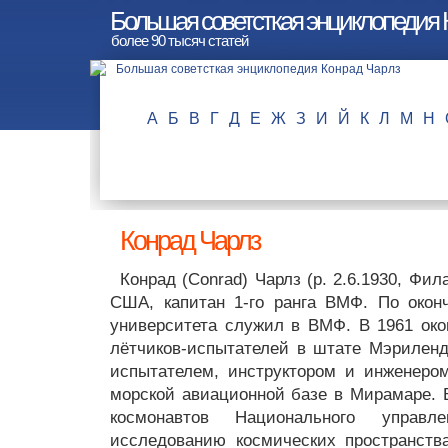
Большая советсткая энциклопедия 
более 90 тысяч статей
А
Б
В
Г
Д
Е
Ж
З
И
Й
К
Л
М
Н
Конрад Чарлз
Конрад (Conrad) Чарлз (р. 2.6.1930, Фи
США, капитан 1-го ранга ВМФ. По окон
университета служил в ВМФ. В 1961 ок
лётчиков-испытателей в штате Мэриленд
испытателем, инструктором и инженеро
морской авиационной базе в Мирамаре. В
космонавтов Национального управ
исследованию космических пространств